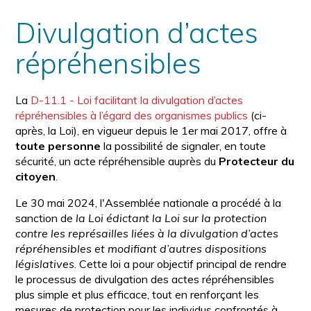
la
police
taille
Divulgation d’actes
de
police
répréhensibles
normale
La
D-11.1 - Loi facilitant la divulgation d’actes
répréhensibles à l’égard des organismes publics
(ci-
après, la Loi), en vigueur depuis le 1er mai 2017, offre à
toute personne
la possibilité de signaler, en toute
sécurité, un acte répréhensible auprès du
Protecteur du
citoyen
.
Le 30 mai 2024, l'Assemblée nationale a procédé à la
sanction de
la Loi édictant la Loi sur la protection
contre les représailles liées à la divulgation d’actes
répréhensibles et modifiant d’autres dispositions
législatives
. Cette loi a pour objectif principal de rendre
le processus de divulgation des actes répréhensibles
plus simple et plus efficace, tout en renforçant les
mesures de protection pour les individus confrontés à