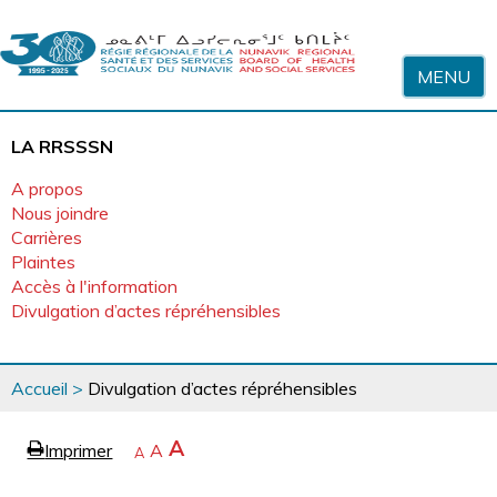
Sauter au contenu
MENU
LA RRSSSN
A propos
Nous joindre
Carrières
Plaintes
Accès à l'information
Divulgation d’actes répréhensibles
Vous
Accueil
>
Divulgation d’actes répréhensibles
êtes
ici
page
Agrandir
A
Imprimer
Revenir
A
e
Rétrécir
A
la
à
la
police