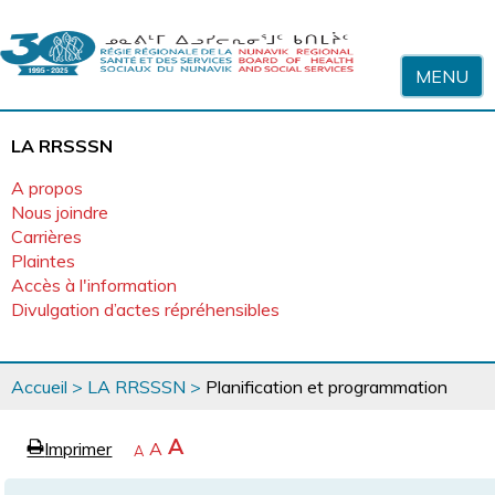
Sauter au contenu
MENU
LA RRSSSN
A propos
Nous joindre
Carrières
Plaintes
Accès à l'information
Divulgation d’actes répréhensibles
Vous
Accueil
>
LA RRSSSN
>
Planification et programmation
êtes
ici
page
Agrandir
A
Imprimer
Revenir
A
e
Rétrécir
A
la
à
la
police