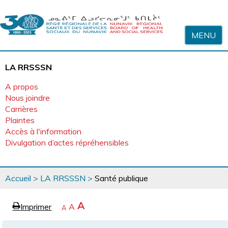
Sauter au contenu
MENU
LA RRSSSN
A propos
Nous joindre
Carrières
Plaintes
Accès à l'information
Divulgation d’actes répréhensibles
Vous
Accueil
>
LA RRSSSN
>
Santé publique
êtes
ici
page
Agrandir
A
Imprimer
Revenir
A
e
Rétrécir
A
la
à
la
police