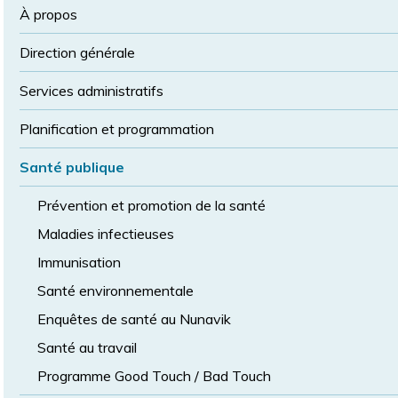
la
police
À propos
taille
de
Direction générale
police
normale
Services administratifs
Planification et programmation
Santé publique
Prévention et promotion de la santé
Maladies infectieuses
Immunisation
Santé environnementale
Enquêtes de santé au Nunavik
Santé au travail
Programme Good Touch / Bad Touch