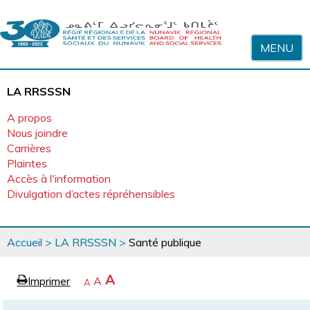
Sauter au contenu
MENU
LA RRSSSN
A propos
Nous joindre
Carrières
Plaintes
Accès à l'information
Divulgation d’actes répréhensibles
Vous
Accueil
>
LA RRSSSN
>
Santé publique
êtes
ici
page
Agrandir
A
Imprimer
Revenir
A
e
Rétrécir
A
la
à
la
police