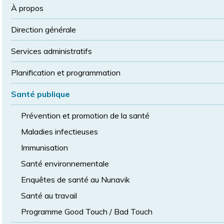
la
police
À propos
taille
de
Direction générale
police
normale
Services administratifs
Planification et programmation
Santé publique
Prévention et promotion de la santé
Maladies infectieuses
Immunisation
Santé environnementale
Enquêtes de santé au Nunavik
Santé au travail
Programme Good Touch / Bad Touch