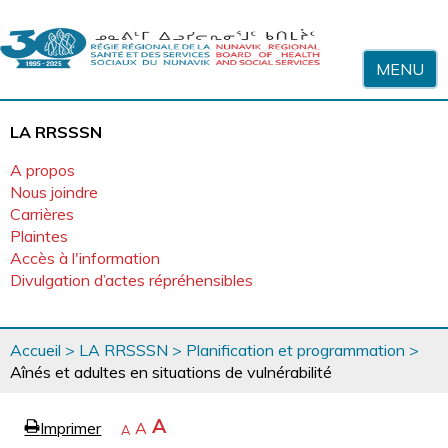
Sauter au contenu
MENU
LA RRSSSN
A propos
Nous joindre
Carrières
Plaintes
Accès à l'information
Divulgation d’actes répréhensibles
Vous
Accueil
>
LA RRSSSN
>
Planification et programmation
>
êtes
Aînés et adultes en situations de vulnérabilité
ici
page
Agrandir
A
Imprimer
Revenir
A
e
Rétrécir
A
la