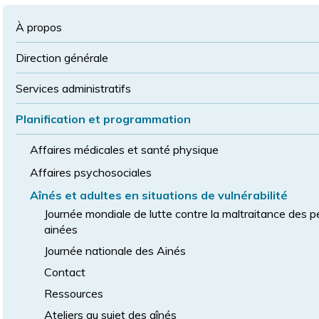
à
la
police
la
police
À propos
taille
de
Direction générale
police
normale
Services administratifs
Planification et programmation
Affaires médicales et santé physique
Affaires psychosociales
Aînés et adultes en situations de vulnérabilité
Journée mondiale de lutte contre la maltraitance des 
ainées
Journée nationale des Ainés
Contact
Ressources
Ateliers au sujet des aînés