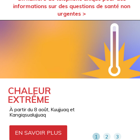
informations sur des questions de santé non
urgentes >
CHALEUR
MAUVAISE
SERVICES HORS
EXTRÊME
QUALITÉ DE L'AIR
RÉGION: UN PONT
VIVANT ENTRE LE
À partir du 8 août, Kuujjuaq et
Alerte orange à Kangiqsualujjuaq à
NUNAVIK ET LES
Kangiqsualujjuaq
partir du 7 juillet
SOINS
EN SAVOIR PLUS
EN SAVOIR PLUS
1
2
3