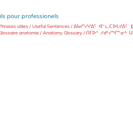
ils pour professionels
Phrases utiles / Useful Sentences / ᐃᑲᔪᕐᓯᔪᐃᑦ ᐊᓪᓚᑕᐅᒪᔪᐃᑦ
Glossaire anatomie / Anatomy Glossary / ᑎᒥᐅᑉ ᓱᑯᑦᓯᖏᓐᓂᒃ 