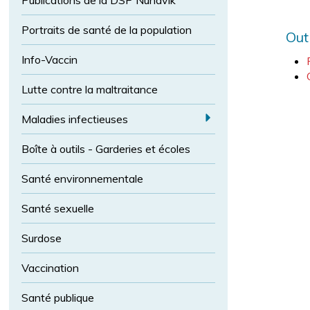
Publications de la DSP Nunavik
l
l
t
i
a
c
a
Portraits de santé de la population
Out
p
e
i
o
l
Info-Vaccin
l
l
e
Lutte contre la maltraitance
i
d
c
e
a
Maladies infectieuses
e
E
p
o
Boîte à outils - Garderies et écoles
x
l
p
Santé environnementale
i
a
c
n
Santé sexuelle
e
d
n
M
Surdose
o
al
r
Vaccination
m
a
a
di
Santé publique
l
e