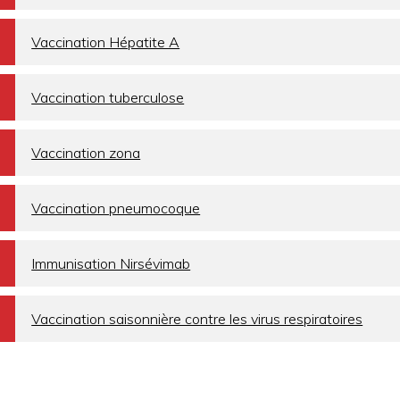
a
Vaccination Hépatite A
a
Vaccination tuberculose
a
Vaccination zona
a
Vaccination pneumocoque
a
Immunisation Nirsévimab
a
Vaccination saisonnière contre les virus respiratoires