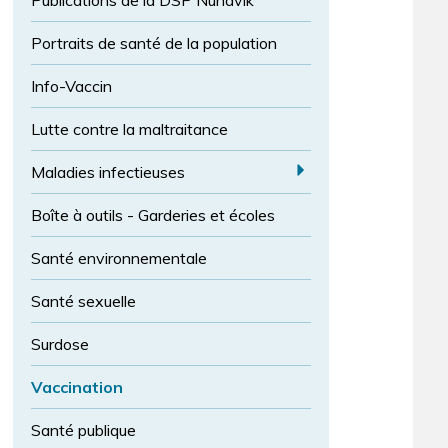
Publications de la DSP Nunavik
l
l
t
i
a
c
a
Portraits de santé de la population
p
e
i
o
l
Info-Vaccin
l
l
e
Lutte contre la maltraitance
i
d
c
e
a
Maladies infectieuses
e
E
p
o
Boîte à outils - Garderies et écoles
x
l
p
Santé environnementale
i
a
c
n
Santé sexuelle
e
d
n
M
Surdose
o
al
r
Vaccination
m
a
a
di
Santé publique
l
e