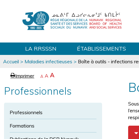
LA RRSSSN
ÉTABLISSEMENTS
Vous
Accueil
>
Maladies infectieuses
>
Boîte à outils - infections re
êtes
ici
p
A
A
Imprimer
R
A
e
R
A
a
é
e
g
Bo
t
Professionnels
g
v
r
r
e
e
é
a
n
c
Sous 
n
i
i
l’en
Professionnels
r
d
r
resp
l
i
à
a
Formations
p
l
r
o
a