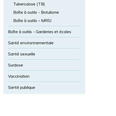
a
e
Tuberculose (TB)
s
n
in
Boîte à outils - Botulisme
d
fe
In
Boîte à outils – MRSI
ct
fe
ie
Boîte à outils - Garderies et écoles
ct
u
io
Santé environnementale
s
n
e
s
Santé sexuelle
s
tr
s
Surdose
a
u
n
b
Vaccination
s
-
m
Santé publique
m
is
e
si
n
bl
u.
e