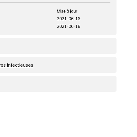
H
c
E
h
Mise à jour
e
2021-06-16
r
2021-06-16
c
h
e
res infectieuses