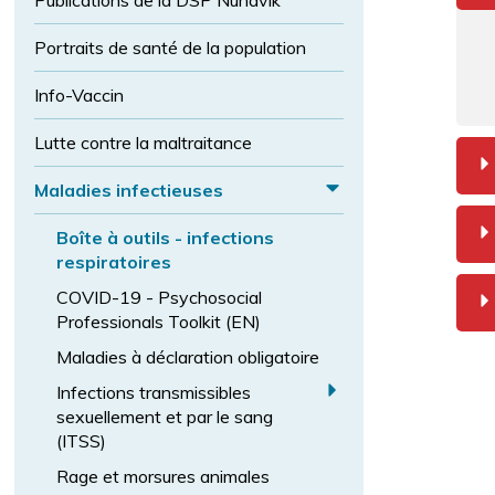
Publications de la DSP Nunavik
l
l
t
i
a
c
a
Portraits de santé de la population
p
e
i
o
l
Info-Vaccin
l
l
e
Lutte contre la maltraitance
i
d
c
e
b
Maladies infectieuses
e
E
p
o
Boîte à outils - infections
x
l
respiratoires
p
i
a
COVID-19 - Psychosocial
c
Professionals Toolkit (EN)
n
e
d
Maladies à déclaration obligatoire
n
M
o
a
Infections transmissibles
al
r
E
sexuellement et par le sang
m
a
(ITSS)
x
a
di
p
Rage et morsures animales
l
e