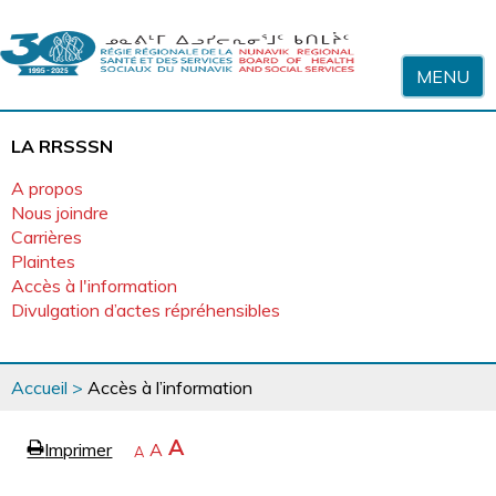
Sauter au contenu
MENU
LA RRSSSN
A propos
Nous joindre
Carrières
Plaintes
Accès à l'information
Divulgation d’actes répréhensibles
Vous
Accueil
>
Accès à l’information
êtes
ici
page
Agrandir
A
Imprimer
Revenir
A
e
Rétrécir
A
la
à
la
police