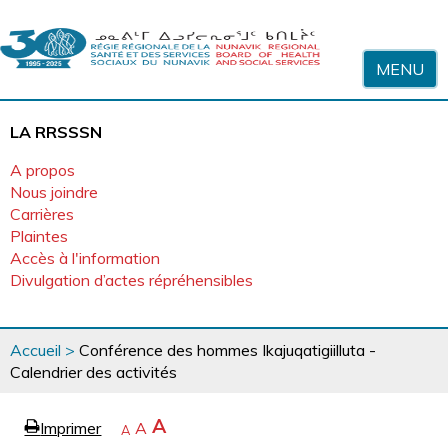
Sauter au contenu
MENU
LA RRSSSN
A propos
Nous joindre
Carrières
Plaintes
Accès à l'information
Divulgation d’actes répréhensibles
Vous
Accueil
>
Conférence des hommes Ikajuqatigiilluta -
êtes
Calendrier des activités
ici
page
Agrandir
A
Imprimer
Revenir
A
e
Rétrécir
A
la