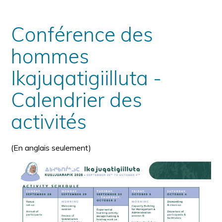
à
la
police
la
police
taille
Conférence des
de
police
hommes
normale
Ikajuqatigiilluta -
Calendrier des
activités
(En anglais seulement)