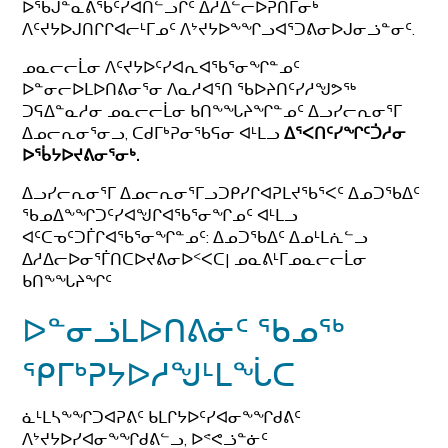
ᐅᖄᒍᓐᓇᕕᖃᑦᓯᐊᑎᓪᓗᒋᑦ ᐃᓱᐃᓪᓕᐅᕈᑎᒥᓂᒃ
ᐱᑦᔪᔭᐅᒍᑎᒋᒋᐊᓕᒻᒥᓄᑦ ᐱᔾᔪᔭᐅᖕᖏᓗᐊᕐᑐᕕᓂᐅᒍᓂᓘᓐᓂᑦ.
ᓄᓇᓕᓕᒫᓂ ᐱᑦᔪᔭᐅᑦᓯᐊᕆᐊᖃᕐᓂᖏᓐᓄᑦ
ᐅᓐᓂᓕᐅᒪᐅᑎᕕᓂᕐᓂ ᐱᓇᓱᐊᕐᑎ ᖃᐅᔨᑎᑦᓯᓱᖑᕗᖅ
ᑐᕋᐃᓐᓇᓱᓂ ᓄᓇᓕᓕᒫᓂ ᑲᑎᖕᖓᔨᖏᓐᓄᑦ ᐃᓗᓯᓕᕆᓂᕐᒥ
ᐃᓄᓕᕆᓂᕐᓂᓗ, ᑕᑯᒥᒃᕈᓂᖃᕋᓂ ᐊᒻᒪᓗ
ᐃᕐᐸᑎᑦᓯᖏᑦᑑᓱᓂ
ᐅᖄᔭᐅᔪᕕᓂᕐᓂᒃ.
ᐃᓗᓯᓕᕆᓂᕐᒥ ᐃᓄᓕᕆᓂᕐᒥᓗᑐᑭᓯᒋᐊᕈᒪᔪᖃᕐᐸᑦ ᐃᓄᑐᖃᐃᑦ
ᖃᓄᐃᖕᖏᑐᑦᓯᐊᖑᒋᐊᖃᕐᓂᖏᓄᑦ ᐊᒻᒪᓗ
ᐊᑦᑕᓀᑦᑐᒦᒋᐊᖃᕐᓂᖏᓐᓄᑦ: ᐃᓄᑐᖃᐃᑦ ᐃᓄᒻᒪᕇᓪᓗ
ᐃᓱᐃᓕᐅᓂᕐᒦᑎᑕᐅᔪᕕᓂᐅᑉᐸᑕ| ᓄᓇᕕᒻᒥᓄᓇᓕᓕᒫᓂ
ᑲᑎᖕᖓᔨᖏᑦ
ᐅᓐᓂᓘᒪᐅᑎᕕᓃᑦ ᖃᓄᖅ
ᕿᒥᒃᕈᔭᐅᓱᖑᒻᒪᖔᑕ
ᓈᒻᒪᓴᖕᖏᑐᐊᕈᕕᑦ ᑲᒪᒋᔭᐅᑦᓯᐊᓂᖕᖏᑯᕕᑦ
ᐱᔾᔪᔭᐅᓯᐊᓂᖕᖏᑯᕕᓪᓗ, ᐅᕝᕙᓘᓐᓃᑦ