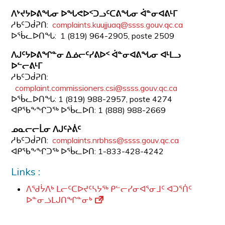
ᐱᔾᔪᔭᐅᕕᖓᓂ ᐅᖓᕙᐅᑉᑐᓗᑦᑕᕕᖓᓂ ᐋᓐᓂᐊᕕᒻᒥ
ᓱᑲᑦᑐᑰᕈᑎ:
complaints.kuujjuaq@ssss.gouv.qc.ca
ᐅᖄᓚᐅᑎᖓ: 1 (819) 964-2905, poste 2509
ᐱᒍᑦᔭᐅᕕᖏᓐᓂ ᐃᓅᓕᑦᓯᕕᐅᑉ ᐋᓐᓂᐊᕕᖓᓂ ᐊᒻᒪᓗ
ᐅᓪᓕᕕᒻᒥ
ᓱᑲᑦᑐᑰᕈᑎ:
complaint.commissioners.csi@ssss.gouv.qc.ca
ᐅᖄᓚᐅᑎᖓ: 1 (819) 988-2957, poste
4274
ᐊᑭᖃᖕᖏᑐᖅ ᐅᖄᓚᐅᑎ: 1 (888) 988-2669
ᓄᓇᓕᓕᒫᓂ ᐱᒍᑦᔨᕖᑦ
ᓱᑲᑦᑐᑰᕈᑎ:
complaints.nrbhss@ssss.gouv.qc.ca
ᐊᑭᖃᖕᖏᑐᖅ ᐅᖄᓚᐅᑎ: 1-833-428-4242
Links :
ᐱᖁᔮᐱᒃ ᒪᓕᑦᑕᐅᔪᑦᓴᔭᖅ ᑭᓪᓕᓯᓂᐊᕐᓂᒧᑦ ᐊᑐᕐᑏᑦ
ᐅᓐᓂᓘᒪᒍᑎᖏᓐᓂᒃ