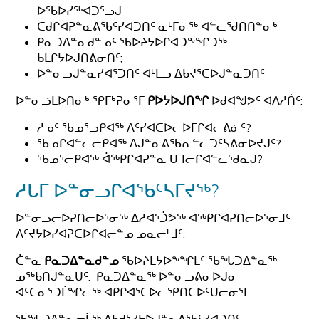
ᐅᖃᐅᓯᖅᐊᑐᕐᓗᒍ
ᑕᑯᒋᐊᕈᓐᓇᕕᖃᑦᓯᐊᑐᑎᑦ ᓇᒻᒥᓂᖅ ᐊᓪᓚᖁᑎᑎᓐᓂᒃ
ᑭᓇᑐᐃᓐᓇᑯᓐᓄᑦ ᖃᐅᔨᔭᐅᒋᐊᑐᖕᖏᑐᖅ
ᑲᒪᒋᔭᐅᒍᑎᕕᓂᑎᑦ;
ᐅᓐᓂᓗᒍᓐᓇᓯᐊᕐᑐᑎᑦ ᐊᒻᒪᓗ ᐃᑲᔪᕐᑕᐅᒍᓐᓇᑐᑎᑦ
ᐅᓐᓂᓘᒪᐅᑎᓂᒃ ᕿᒥᒃᕈᓂᕐᒥ
ᑭᐅᔭᐅᒍᑎᖏ
ᐅᑯᐊᖑᕗᑦ ᐊᐱᓱᑏᑦ:
ᓱᓀᑦ ᖃᓄᕐᓗᑭᐊᖅ ᐱᑦᓯᐊᑕᐅᓕᐅᒥᒋᐊᓕᕕᓃᑦ?
ᖃᓄᒋᐊᓪᓚᓕᑭᐊᖅ ᐱᒍᓐᓇᕕᖃᕆᓪᓚᑐᑦᓴᕕᓂᐅᔪᒍᑦ?
ᖃᓄᕐᓕᑭᐊᖅ ᐋᖅᑭᒋᐊᕈᓐᓇ ᑌᒣᓕᒋᐊᓪᓚᖁᓇᒍ?
ᓱᒐᒥ ᐅᓐᓂᓗᒋᐊᖃᑦᓴᒥᔪᖅ?
ᐅᓐᓂᓗᓕᐅᕈᑎᓕᐅᕐᓂᖅ ᐃᓱᐊᕐᑑᕗᖅ ᐊᖅᑭᒋᐊᕈᑎᓕᐅᕐᓂᒧᑦ
ᐱᑦᔪᔭᐅᓯᐊᕈᑕᐅᒋᐊᓕᓐᓄ ᓄᓇᓕᒻᒧᑦ.
ᑖᓐᓇ
ᑭᓇᑐᐃᓐᓇᑯᓐᓄ
ᖃᐅᔨᒪᔭᐅᖕᖏᒪᑦ ᖃᖓᑐᐃᓐᓇᖅ
ᓄᖅᑲᑎᒍᓐᓇᑌᑦ. ᑭᓇᑐᐃᓐᓇᖅ ᐅᓐᓂᓗᕕᓂᐅᒍᓂ
ᐊᑦᑕᓇᕐᑐᒦᖏᓚᖅ ᐊᑭᒋᐊᕐᑕᐅᓚᕿᑎᑕᐅᑦᑌᓕᓂᕐᒥ.
ᖃᖓᑐᐃᓐᓇᓕᒫᖅ ᐃᑲᔪᕐᓯᔭᐅᒍᓐᓇᕕᖃᑦᓯᐊᑐᑎᑦ