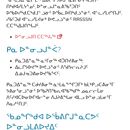
ᑎᒃᑯᐊᓯᒪᔭᕐᓄᑦ, ᐅᓐᓂᓗᒍᓐᓇᕕᖃᕐᑐᑎᑦ
ᐅᖃᐅᓯᒃᑯ,ᑕᒃᑯᒧᓪᓘᓃᑦ ᐅᖄᓚᐅᑎᒃᑯᓘᓐᓃᑦ, ᐊᓪᓚᓯᒪᔪᕐᑎᒍᑦ,
ᓱᑲᑦᑐᑯ ᐊᓪᓚᓯᒪᔪᓂᒃ ᐅᕙᓗᓘᓐᓃᑦ RRSSSN
ᑕᑕᕐᓴᐃᒍᑎᖓᒍᑦ.
ᐅᓐᓂᓗᒍᑎ ᑕᑕᕐᓴᒐᖅ
ᑭᓇ ᐅᓐᓂᓗᒍᓐᐹ?
ᑭᓇᑐᐃᓐᓇᖅ ᓇᒻᒥᓂᖅ ᐊᑑᑎᔪᕕᓂᖅ;
ᐃᓚᒋᔭᐅᔪᖅ ᐅᕙᓘᓐᓃᑦ ᐱᖁᔭᓕᕆᔨᒧᑦ
ᐃᓅᒍᓀᑐᕕᓂᐅᔪᖃᕐᐸᑦ;
ᑭᓇᑐᐃᓐᓇᖅ ᑕᑯᔪᕕᓂᖅ ᓈᒻᒪᓈᖕᖏᑐᒥᒃ ᑲᒪᒃᑭᓗᑕᕕᓂᕐᒥ
ᔭᕕᓂᕐᓂᓘᓐᓃᑦ ᐅᖃᕈᑎᖃᕆᐊᖃᖅᑯᖅ ᓄᓇᓕᓕᒫᓂ
ᐱᑦᓯᐊᑕᐅᓂᐅᒋᐊᓕᓐᓂ ᐱᒍᔨᕕᖓᓂ ᐊᒪᓗ ᐅᓐᓂᓘᒪᓂᕐᒥ
ᐱᓇᓱᑦᑎᒧᑦ.
ᖃᓄᖏᒃᑯᐊ ᐅᖄᕕᒋᒍᓐᓇᑕᕗᑦ
ᐅᓐᓂᓘᒪᕕᐅᔪᐃᑦ