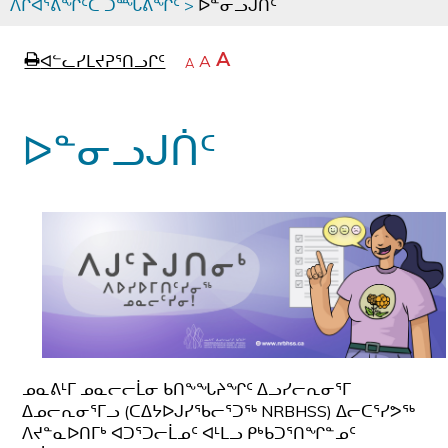
ᐱᒋᐊᕐᕕᖏᑦᑕ ᑐᙵᕕᖏᑦ
>
ᐅᓐᓂᓗᒍᑏᑦ
page
ᐊᖏᓕᒋᐊᕐᓗᒋᑦ
A
ᐊᓪᓚᓯᒪᔪᕈᕐᑎᓗᒋᑦ
ᐊᓪᓚᖏᑦᑕ
A
e
ᒥᑭᓕᒋᐊᕐᓗᒋᑦ
A
ᐊᓪᓚᖏᑦ
ᐊᖏᓂᑐᖃᖓᓄᑦ
ᐊᓪᓚᖏᑦ
ᐅᑎᕐᑎᓗᒍ
ᐅᓐᓂᓗᒍᑏᑦ
ᓄᓇᕕᒻᒥ ᓄᓇᓕᓕᒫᓂ ᑲᑎᖕᖓᔨᖏᑦ ᐃᓗᓯᓕᕆᓂᕐᒥ
ᐃᓄᓕᕆᓂᕐᒥᓗ (ᑕᐃᔭᐅᒍᓯᖃᓕᕐᑐᖅ NRBHSS) ᐃᓕᑕᕐᓯᕗᖅ
ᐱᔪᓐᓇᐅᑎᒥᒃ ᐊᑐᕐᑐᓕᒫᓄᑦ ᐊᒻᒪᓗ ᑭᒃᑲᑐᕐᑎᖏᓐᓄᑦ