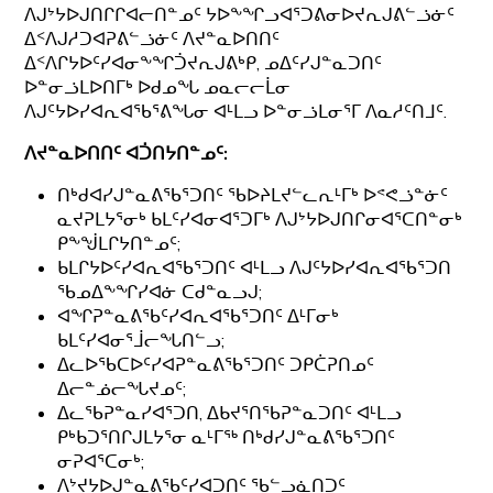
ᐱᒍᔾᔭᐅᒍᑎᒋᒋᐊᓕᑎᓐᓄᑦ ᔭᐅᖕᖏᓗᐊᕐᑐᕕᓂᐅᔪᕆᒍᕕᓪᓘᓃᑦ
ᐃᑉᐱᒍᓱᑐᐊᕈᕕᓪᓘᓃᑦ ᐱᔪᓐᓇᐅᑎᑎᑦ
ᐃᑉᐱᒋᔭᐅᑦᓯᐊᓂᖕᖏᑑᔪᕆᒍᕕᒃᑭ, ᓄᐃᑦᓯᒍᓐᓇᑐᑎᑦ
ᐅᓐᓂᓘᒪᐅᑎᒥᒃ ᐅᑯᓄᖓ ᓄᓇᓕᓕᒫᓂ
ᐱᒍᑦᔭᐅᓯᐊᕆᐊᖃᕐᕕᖓᓂ ᐊᒻᒪᓗ ᐅᓐᓂᓘᒪᓂᕐᒥ ᐱᓇᓱᑦᑎᒧᑦ.
ᐱᔪᓐᓇᐅᑎᑎᑦ ᐊᑑᑎᔭᑎᓐᓄᑦ:
ᑎᒃᑯᐊᓯᒍᓐᓇᕕᖃᕐᑐᑎᑦ ᖃᐅᔨᒪᔪᓪᓚᕆᒻᒥᒃ ᐅᕝᕙᓘᓐᓃᑦ
ᓇᔪᕈᒪᔭᕐᓂᒃ ᑲᒪᑦᓯᐊᓂᐊᕐᑐᒥᒃ ᐱᒍᔾᔭᐅᒍᑎᒋᓂᐊᕐᑕᑎᓐᓂᒃ
ᑭᖕᖒᒪᒋᔭᑎᓐᓄᑦ;
ᑲᒪᒋᔭᐅᑦᓯᐊᕆᐊᖃᕐᑐᑎᑦ ᐊᒻᒪᓗ ᐱᒍᑦᔭᐅᓯᐊᕆᐊᖃᕐᑐᑎ
ᖃᓄᐃᖕᖏᓯᐊᓃ ᑕᑯᓐᓇᓗᒍ;
ᐊᖏᕈᓐᓇᕕᖃᑦᓯᐊᕆᐊᖃᕐᑐᑎᑦ ᐃᒻᒥᓂᒃ
ᑲᒪᑦᓯᐊᓂᕐᒨᓕᖓᑎᓪᓗ;
ᐃᓚᐅᖃᑕᐅᑦᓯᐊᕈᓐᓇᕕᖃᕐᑐᑎᑦ ᑐᑭᑖᕈᑎᓄᑦ
ᐃᓕᓐᓅᓕᖓᔪᓄᑦ;
ᐃᓚᖃᕈᓐᓇᓯᐊᕐᑐᑎ, ᐃᑲᔪᕐᑎᖃᕈᓐᓇᑐᑎᑦ ᐊᒻᒪᓗ
ᑭᒃᑲᑐᕐᑎᒋᒍᒪᔭᕐᓂ ᓇᒻᒥᖅ ᑎᒃᑯᓯᒍᓐᓇᕕᖃᕐᑐᑎᑦ
ᓂᕈᐊᕐᑕᓂᒃ;
ᐱᔾᔪᔭᐅᒍᓐᓇᕕᖃᑦᓯᐊᑐᑎᑦ ᖃᓪᓗᓈᑎᑐᑦ