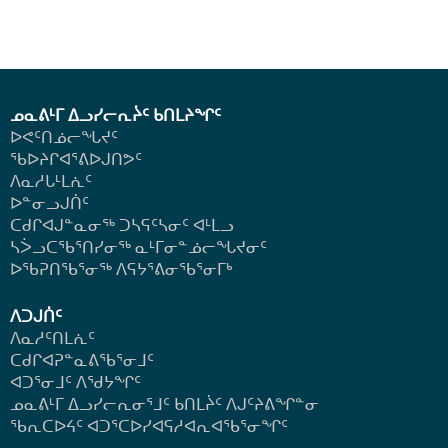
ᓄᓇᕕᒻᒥ ᐃᓗᓯᓕᕆᔩᑦ ᑲᑎᒪᔨᖏᑦ
ᐅᕙᑦᑎᓅᓕᖓᔪᑦ
ᖃᐅᔨᒋᐊᕐᕕᐅᒍᑎᕗᑦ
ᐱᓇᓱᒐᒻᒪᕇᑦ
ᐅᓐᓂᓗᒍᑏᑦ
ᑕᑯᒋᐊᒍᓐᓇᓂᖅ ᑐᓴᕋᑦᓴᓂᑦ ᐊᒻᒪᓗ
ᓴᐴᓗᑕᖃᕐᑎᓯᓂᖅ ᓇᒻᒥᓂᓐᓅᓕᖓᔪᓂᑦ
ᐅᖃᕈᑎᖃᕐᓂᖅ
ᐱᕋᔭᕐᕕᓂᖃᕐᓂᒥᒃ
ᐱᑐᒍᑏᑦ
ᐱᓇᓱᑦᑎᒪᕇᑦ
ᑕᑯᒋᐊᕈᓐᓇᕕᖃᕐᓂᒧᑦ
ᐊᑐᕐᓂᒧᑦ ᐱᖁᔭᖏᑦ
ᓄᓇᕕᒻᒥ ᐃᓗᓯᓕᕆᓂᕐᒧᑦ ᑲᑎᒪᔩᑦ ᐱᒍᑦᔨᕕᖏᓐᓂ
ᖃᕆᑕᐅᔦᑦ ᐊᑐᕐᑕᐅᓯᐊᕋᓱᐊᕆᐊᖃᕐᓂᖏᑦ