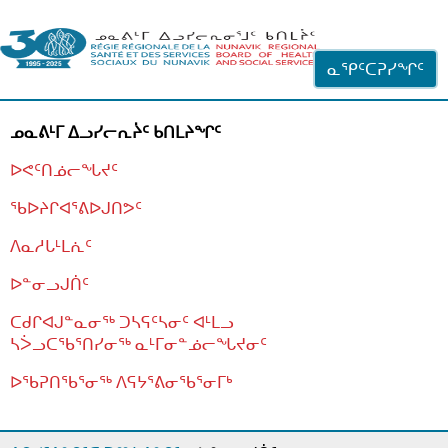
ᐊᓪᓗᓗᑎᑦ ᐃᓗᓕᓪᓚᕆᖓᓄᑦ
ᓇᕿᑦᑕᕈᓯᖏᑦ
ᓄᓇᕕᒻᒥ ᐃᓗᓯᓕᕆᔩᑦ ᑲᑎᒪᔨᖏᑦ
ᐅᕙᑦᑎᓅᓕᖓᔪᑦ
ᖃᐅᔨᒋᐊᕐᕕᐅᒍᑎᕗᑦ
ᐱᓇᓱᒐᒻᒪᕇᑦ
ᐅᓐᓂᓗᒍᑏᑦ
ᑕᑯᒋᐊᒍᓐᓇᓂᖅ ᑐᓴᕋᑦᓴᓂᑦ ᐊᒻᒪᓗ
ᓴᐴᓗᑕᖃᕐᑎᓯᓂᖅ ᓇᒻᒥᓂᓐᓅᓕᖓᔪᓂᑦ
ᐅᖃᕈᑎᖃᕐᓂᖅ
ᐱᕋᔭᕐᕕᓂᖃᕐᓂᒥᒃ
ᒫᓂᑉᐳᑎᑦ