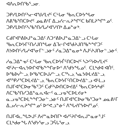
ᐊᐱᕆᐅᑎᖃᕐᓗᓂ.
ᑐᑭᓯᒪᐅᑎᑦᓴᓕᐊᖑᓯᒪᔪᑦ ᑕᒡᒐᓂ ᖃᕆᑕᐅᔭᖓᓂ
ᐱᕕᖃᕐᑎᑕᐅᔪᑦ ᓄᓇᕕᒻᒥ ᐃᓗᓯᓕᕆᔨᖏᑦᑕ ᑲᑎᒪᔨᖏᓐᓄᑦ.
ᑐᑭᓯᒪᐅᑎᑦᓴᖃᕐᑎᓯᒐᓱᐊᕐᓱᑎᒃ ᐃᓄᓐᓂᒃ.
ᑕᑯᒋᐊᕐᕕᐅᒍᓐᓇᑐᐃᑦ ᐱᑐᕝᕕᐅᒍᓐᓇᑐᐃᓪᓗ ᑕᒡᒐᓂ
ᖃᕆᑕᐅᔭᒥᑦᑎᓯᒍᑎᖓᓂ ᐃᒣᓕᒋᐊᖁᔨᒍᑎᖃᖕᖏᑐᑦ
ᐱᔭᐅᑎᑦᓯᒐᓱᐊᕐᓂᒥᓪᓘᓃᑦ ᓱᓇᑐᐃᓐᓇᓂᒃ ᐱᒍᑦᔨᒍᑎᓂᓪᓘᓃᑦ.
ᓱᓇᑐᐃᓐᓀᑦ ᑕᒡᒐᓂ ᖃᕆᑕᐅᔭᒦᑦᑎᑕᐅᔪᑦ ᓴᐳᑦᔭᐅᓯᒪᔪᑦ
ᐊᑦᔨᓕᐊᕆᔭᐅᒋᐊᖃᖕᖏᓂᐅᑉ ᐱᖁᔭᖓᓄᑦ. ᑕᒪᒃᑯᐊ ᐊᑏᑦ,
ᐅᖃᐅᓰᓪᓗ, ᐅᖃᕐᑕᐅᒍᓯᓪᓗ, ᑕᕐᓭᓗ, ᓴᓇᔭᐅᒪᔪᐃᓪᓗ,
ᐊᕐᕿᓱᕐᑕᐅᒪᔪᐃᓪᓗ, ᖃᕆᑕᐅᔭᒥᑦᑎᑕᐅᔪᐃᓪᓗ ᐊᒻᒪᓗ
ᑎᒍᒥᐊᕐᑕᐅᓂᖃᕐᑐᑦ ᑕᑯᑦᓴᐅᑎᑕᐅᔪᐃᑦ ᖃᕆᑕᐅᔭᒃᑯᑦ
ᐱᑕᖃᕐᑎᓯᑐᐃᓐᓇᕆᐊᓕᑦ ᓇᓗᓀᕐᑕᐅᒪᔪᓂᒃ
ᓇᓗᓀᕐᑕᐅᒪᖕᖏᑐᓂᓪᓘᓃᑦ ᑎᒍᒥᐊᕐᑕᐅᓂᖃᕐᑐᓂᒃ ᓄᓇᕕᒻᒥ
ᐃᓗᓯᓕᕆᔨᖏᓐᓄᑦ ᐅᕝᕙᓘᓐᓃᑦ ᐱᖓᔪᒋᔭᐅᔪᕐᓄᑦ.
ᑎᒍᒥᐊᓚᖓᕗᒍᑦ ᐱᔪᓐᓇᐅᑎᒥᒃ ᐊᓯᑦᔨᒋᐊᕆᒍᓐᓇᓂᕐᒧᑦ
ᑕᒪᒃᑯᓂᖓ ᐱᖁᔭᕐᓂᓗ ᑐᕌᒐᕐᓂᓗ.