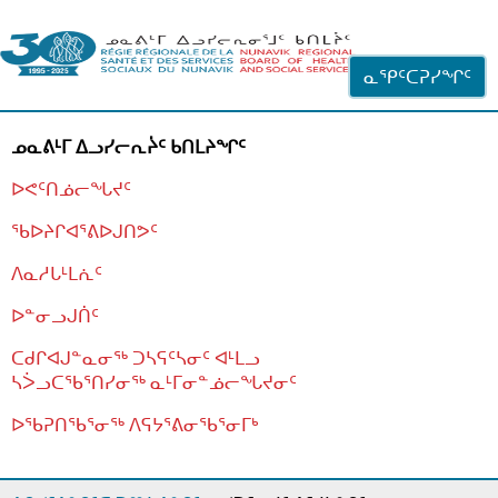
ᐊᓪᓗᓗᑎᑦ ᐃᓗᓕᓪᓚᕆᖓᓄᑦ
ᓇᕿᑦᑕᕈᓯᖏᑦ
ᓄᓇᕕᒻᒥ ᐃᓗᓯᓕᕆᔩᑦ ᑲᑎᒪᔨᖏᑦ
ᐅᕙᑦᑎᓅᓕᖓᔪᑦ
ᖃᐅᔨᒋᐊᕐᕕᐅᒍᑎᕗᑦ
ᐱᓇᓱᒐᒻᒪᕇᑦ
ᐅᓐᓂᓗᒍᑏᑦ
ᑕᑯᒋᐊᒍᓐᓇᓂᖅ ᑐᓴᕋᑦᓴᓂᑦ ᐊᒻᒪᓗ
ᓴᐴᓗᑕᖃᕐᑎᓯᓂᖅ ᓇᒻᒥᓂᓐᓅᓕᖓᔪᓂᑦ
ᐅᖃᕈᑎᖃᕐᓂᖅ
ᐱᕋᔭᕐᕕᓂᖃᕐᓂᒥᒃ
ᒫᓂᑉᐳᑎᑦ