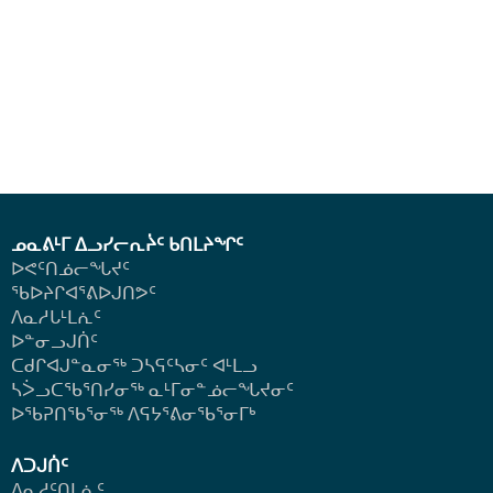
ᓄᓇᕕᒻᒥ ᐃᓗᓯᓕᕆᔩᑦ ᑲᑎᒪᔨᖏᑦ
ᐅᕙᑦᑎᓅᓕᖓᔪᑦ
ᖃᐅᔨᒋᐊᕐᕕᐅᒍᑎᕗᑦ
ᐱᓇᓱᒐᒻᒪᕇᑦ
ᐅᓐᓂᓗᒍᑏᑦ
ᑕᑯᒋᐊᒍᓐᓇᓂᖅ ᑐᓴᕋᑦᓴᓂᑦ ᐊᒻᒪᓗ
ᓴᐴᓗᑕᖃᕐᑎᓯᓂᖅ ᓇᒻᒥᓂᓐᓅᓕᖓᔪᓂᑦ
ᐅᖃᕈᑎᖃᕐᓂᖅ
ᐱᕋᔭᕐᕕᓂᖃᕐᓂᒥᒃ
ᐱᑐᒍᑏᑦ
ᐱᓇᓱᑦᑎᒪᕇᑦ