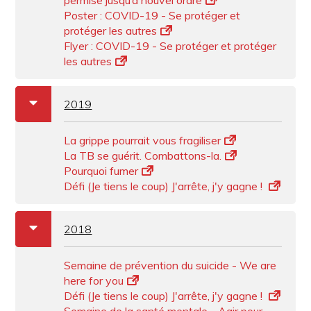
permise jusqu’à nouvel ordre
Poster : COVID-19 - Se protéger et
protéger les autres
Flyer : COVID-19 - Se protéger et protéger
les autres
a
b
2019
La grippe pourrait vous fragiliser
La TB se guérit. Combattons-la.
Pourquoi fumer
Défi (Je tiens le coup) J'arrête, j'y gagne !
a
b
2018
Semaine de prévention du suicide - We are
here for you
Défi (Je tiens le coup) J'arrête, j'y gagne !