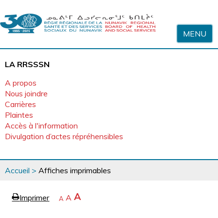
Sauter au contenu
MENU
LA RRSSSN
A propos
Nous joindre
Carrières
Plaintes
Accès à l'information
Divulgation d’actes répréhensibles
Vous
Accueil
>
Affiches imprimables
êtes
ici
page
Agrandir
A
Imprimer
Revenir
A
e
Rétrécir
A
la
à
la
police