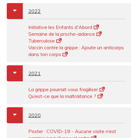
a
b
2022
Initiative les Enfants d'Abord
Semaine de la proche-aidance
Tuberculose
Vaccin contre la grippe : Ajoute un anticorps
dans ton corps
a
b
2021
La grippe pourrait vous fragiliser
Qu’est-ce que la maltraitance ?
a
b
2020
Poster : COVID-19 - Aucune visite n’est