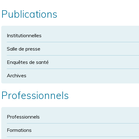
la
police
taille
Publications
de
police
normale
Institutionnelles
Salle de presse
Enquêtes de santé
Archives
Professionnels
Professionnels
Formations