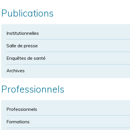
la
police
taille
Publications
de
police
normale
Institutionnelles
Salle de presse
Enquêtes de santé
Archives
Professionnels
Professionnels
Formations