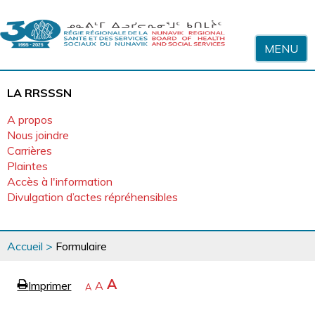
Sauter au contenu
MENU
LA RRSSSN
A propos
Nous joindre
Carrières
Plaintes
Accès à l'information
Divulgation d’actes répréhensibles
Vous
Accueil
>
Formulaire
êtes
ici
page
Agrandir
A
Imprimer
Revenir
A
e
Rétrécir
A
la
à
la
police