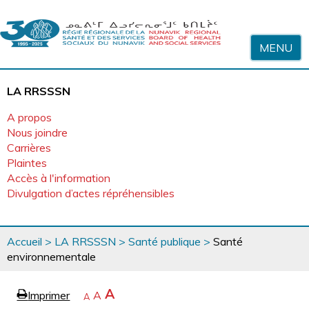
Sauter au contenu
MENU
LA RRSSSN
A propos
Nous joindre
Carrières
Plaintes
Accès à l'information
Divulgation d’actes répréhensibles
Vous
Accueil
>
LA RRSSSN
>
Santé publique
>
Santé
êtes
environnementale
ici
page
Agrandir
A
Imprimer
Revenir
A
e
Rétrécir
A
la