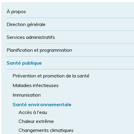
à
la
police
la
police
À propos
taille
de
Direction générale
police
normale
Services administratifs
Planification et programmation
Santé publique
Prévention et promotion de la santé
Maladies infectieuses
Immunisation
Santé environnementale
Accès à l'eau
Chaleur extrême
Changements climatiques