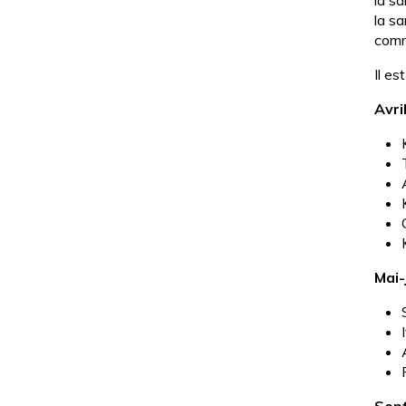
la s
u.
la s
comm
Il e
Avril
Mai-j