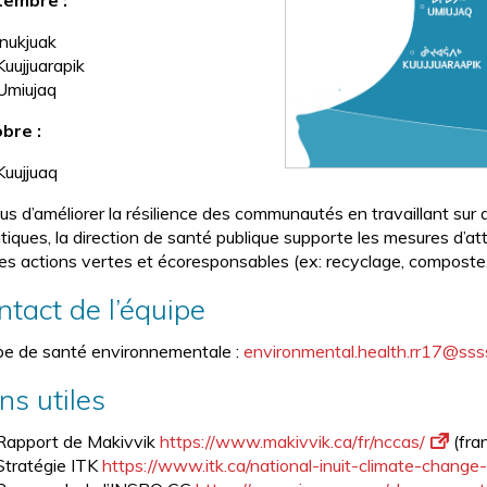
tembre :
Inukjuak
Kuujjuarapik
Umiujaq
bre :
Kuujjuaq
lus d’améliorer la résilience des communautés en travaillant s
atiques, la direction de santé publique supporte les mesures d’a
les actions vertes et écoresponsables (ex: recyclage, composte, 
ntact de l’équipe
pe de santé environnementale :
environmental.health.rr17@sss
ns utiles
Rapport de Makivvik
https://www.makivvik.ca/fr/nccas/
(fran
Stratégie ITK
https://www.itk.ca/national-inuit-climate-change