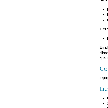
Sep
Octo
En p
clim
que 
Co
Équi
Lie