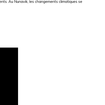
uents. Au Nunavik, les changements climatiques se
H
c
E
h
e
r
c
h
e