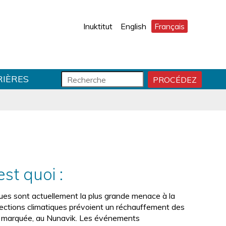
Inuktitut
English
Français
F
R
RIÈRES
PROCÉDEZ
D
o
e
É
r
c
M
m
h
A
R
u
e
R
l
r
E
a
c
R
i
h
R
r
e
st quoi :
E
e
C
d
H
ques sont actuellement la plus grande menace à la
e
E
ojections climatiques prévoient un réchauffement des
r
R
lus marquée, au Nunavik. Les événements
e
C