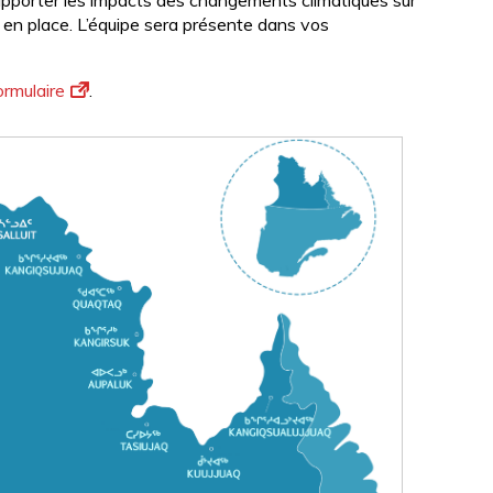
pporter les impacts des changements climatiques sur
e en place. L’équipe sera présente dans vos
ormulaire
.