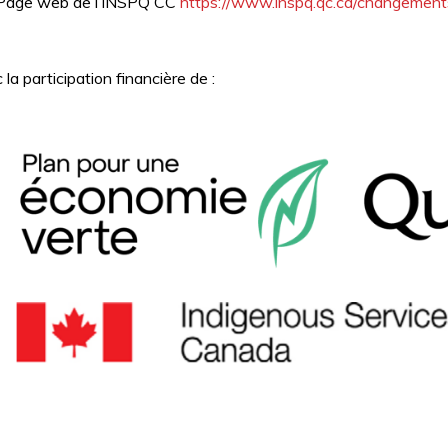
Page web de l’INSPQ CC
https://www.inspq.qc.ca/changement
la participation financière de :