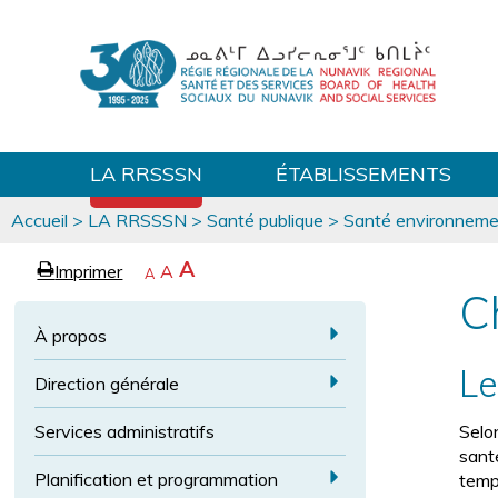
LA RRSSSN
ÉTABLISSEMENTS
Vous
Accueil
>
LA RRSSSN
>
Santé publique
>
Santé environneme
êtes
ici
p
A
A
Imprimer
R
A
e
R
A
a
é
e
g
C
t
g
v
r
r
a
À propos
e
e
é
a
E
n
c
Le
n
a
Direction générale
x
i
i
E
r
d
p
r
l
Services administratifs
Selo
x
i
a
à
a
sant
p
p
l
n
r
a
Planification et programmation
temp
o
a
a