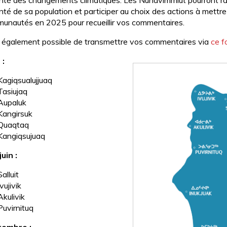
anté des changements climatiques. Les Nunavimmiut pourront ra
anté de sa population et participer au choix des actions à mettr
unautés en 2025 pour recueillir vos commentaires.
st également possible de transmettre vos commentaires via
ce f
 :
Kagiqsualujjuaq
Tasiujaq
Aupaluk
Kangirsuk
Quaqtaq
Kangiqsujuaq
uin :
Salluit
Ivujivik
Akulivik
Puvirnituq