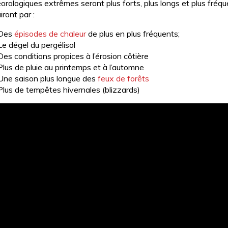
orologiques extrêmes seront plus forts, plus longs et plus fréq
iront par :
Des
épisodes de chaleur
de plus en plus fréquents;
Le dégel du pergélisol
Des conditions propices à l’érosion côtière
Plus de pluie au printemps et à l’automne
Une saison plus longue des
feux de forêts
Plus de tempêtes hivernales (blizzards)