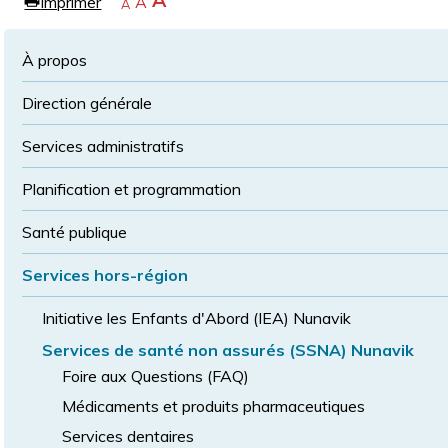
Agrandir
A
Imprimer
Revenir
A
e
Rétrécir
A
la
à
la
police
la
police
À propos
taille
de
Direction générale
police
normale
Services administratifs
Planification et programmation
Santé publique
Services hors-région
Initiative les Enfants d'Abord (IEA) Nunavik
Services de santé non assurés (SSNA) Nunavik
Foire aux Questions (FAQ)
Médicaments et produits pharmaceutiques
Services dentaires