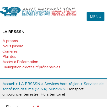
Sauter au contenu
MENU
LA RRSSSN
A propos
Nous joindre
Carrières
Plaintes
Accès à l'information
Divulgation d’actes répréhensibles
Vous
Accueil
>
LA RRSSSN
>
Services hors-région
>
Services de
êtes
santé non assurés (SSNA) Nunavik
>
Transport
ici
ambulancier terrestre (Hors territoire)
page