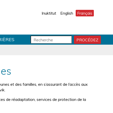
Inuktitut
English
Français
F
R
RIÈRES
PROCÉDEZ
D
o
e
É
r
c
M
m
h
A
R
u
e
R
l
r
les
E
a
c
R
i
h
R
r
e
unes et des familles, en s’assurant de l’accès aux
E
e
ik.
C
d
H
e
es de réadaptation, services de protection de la
E
r
R
e
C