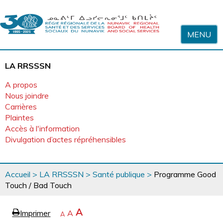
Sauter au contenu
MENU
LA RRSSSN
A propos
Nous joindre
Carrières
Plaintes
Accès à l'information
Divulgation d’actes répréhensibles
Vous
Accueil
>
LA RRSSSN
>
Santé publique
>
Programme Good
êtes
Touch / Bad Touch
ici
page
Agrandir
A
Imprimer
Revenir
A
e
Rétrécir
A
la