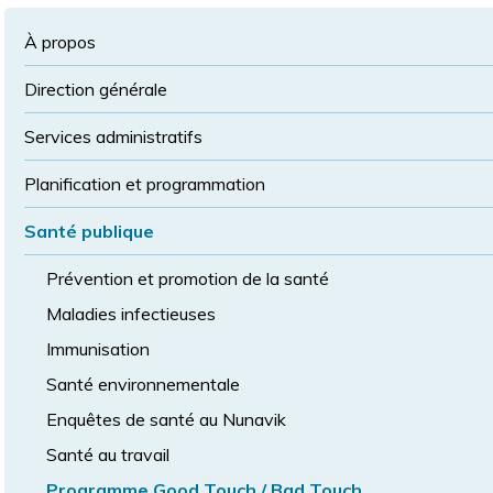
à
la
police
la
police
À propos
taille
de
Direction générale
police
normale
Services administratifs
Planification et programmation
Santé publique
Prévention et promotion de la santé
Maladies infectieuses
Immunisation
Santé environnementale
Enquêtes de santé au Nunavik
Santé au travail
Programme Good Touch / Bad Touch