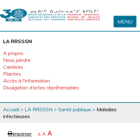
Sauter au contenu
MENU
LA RRSSSN
A propos
Nous joindre
Carrières
Plaintes
Accès à l'information
Divulgation d’actes répréhensibles
Vous
Accueil
>
LA RRSSSN
>
Santé publique
>
Maladies
êtes
infectieuses
ici
page
Agrandir
A
Imprimer
Revenir
A
e
Rétrécir
A
la