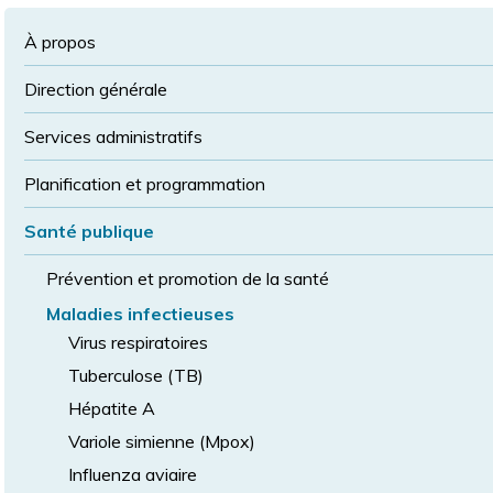
à
la
police
la
police
À propos
taille
de
Direction générale
police
normale
Services administratifs
Planification et programmation
Santé publique
Prévention et promotion de la santé
Maladies infectieuses
Virus respiratoires
Tuberculose (TB)
Hépatite A
Variole simienne (Mpox)
Influenza aviaire