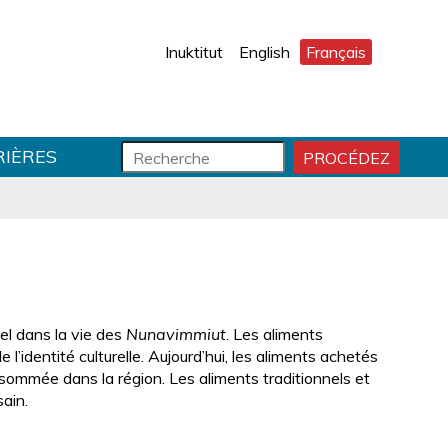
Inuktitut
English
Français
F
R
RIÈRES
PROCÉDEZ
D
o
e
É
r
c
M
m
h
A
R
u
e
R
l
r
E
a
c
R
i
h
R
r
e
iel dans la vie des
Nunavimmiut
. Les aliments
E
e
 l’identité culturelle. Aujourd’hui, les aliments achetés
C
d
H
nsommée dans la région. Les aliments traditionnels et
e
E
sain.
r
R
e
C