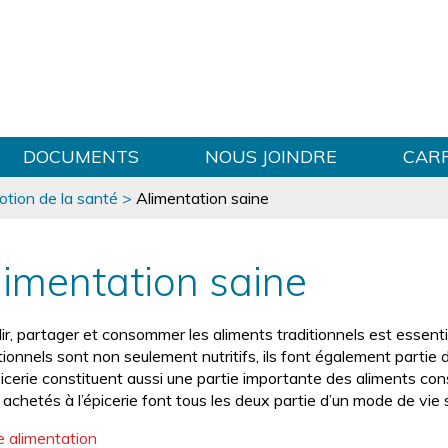
Sauter au contenu
DOCUMENTS
NOUS JOINDRE
CAR
otion de la santé
>
Alimentation saine
limentation saine
lir, partager et consommer les aliments traditionnels est essent
tionnels sont non seulement nutritifs, ils font également partie de
épicerie constituent aussi une partie importante des aliments co
achetés à l’épicerie font tous les deux partie d’un mode de vie 
e alimentation