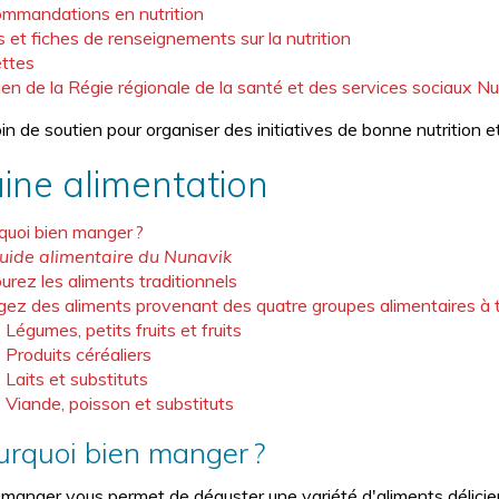
mmandations en nutrition
s et fiches de renseignements sur la nutrition
ttes
ien de la Régie régionale de la santé et des services sociaux N
n de soutien pour organiser des initiatives de bonne nutrition e
ine alimentation
quoi bien manger ?
uide alimentaire du Nunavik
urez les aliments traditionnels
ez des aliments provenant des quatre groupes alimentaires à t
Légumes, petits fruits et fruits
Produits céréaliers
Laits et substituts
Viande, poisson et substituts
urquoi bien manger ?
 manger vous permet de déguster une variété d'aliments délicieu