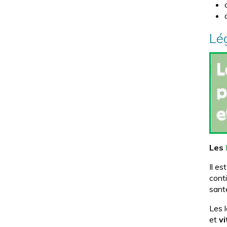
Lég
Les
Il es
cont
sant
Les l
et
v