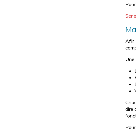
Pour 
Séri
Ma
Afin
comp
Une 
Chaq
dire
fonc
Pour 