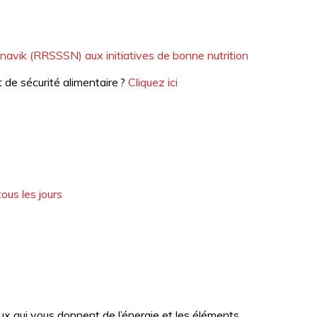
H
c
E
h
e
r
unavik (RRSSSN) aux initiatives de bonne nutrition
c
t de sécurité alimentaire ?
Cliquez ici
h
e
ous les jours
x qui vous donnent de l’énergie et les éléments