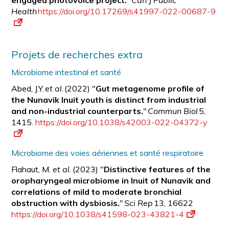
engaged photovoice project.
"
Can J Public
Health
https://doi.org/10.17269/s41997-022-00687-9
Projets de recherches extra
Microbiome intestinal et santé
Abed, J.Y.
et al
. (2022) "
Gut metagenome profile of
the Nunavik Inuit youth is distinct from industrial
and non-industrial counterparts.
"
Commun Biol
5,
1415.
https://doi.org/10.1038/s42003-022-04372-y
Microbiome des voies aériennes et santé respiratoire
Flahaut, M.
et al.
(2023) "
Distinctive features of the
oropharyngeal microbiome in Inuit of Nunavik and
correlations of mild to moderate bronchial
obstruction with
dysbiosis.
"
Sci Rep
13, 16622
https://doi.org/10.1038/s41598-023-43821-4