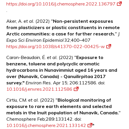
https://doi.org/10.1016/j.chemosphere.2022.136797
.
Aker, A.
et al.
(2022) "
Non-persistent exposures
from plasticizers or plastic constituents in remote
Arctic communities: a case for further research.
"
J
Expo Sci Environ Epidemiol
32;400–407
https://doi.org/10.1038/s41370-022-00425-w
Caron-Beaudoin, É.
et al.
(2022) "
Exposure to
benzene, toluene and polycyclic aromatic
hydrocarbons in Nunavimmiut aged 16 years and
over (Nunavik, Canada) - Qanuilirpitaa 2017
survey."
Environ Res.
Apr 15; 206:112586. doi:
10.1016/j.envres.2021.112586
Cirtiu, CM.
et al.
(2022) "
Biological monitoring of
exposure to rare earth elements and selected
metals in the Inuit population of Nunavik, Canada.
"
Chemosphere
Feb;289:133142. doi:
10.1016/j.chemosphere.2021.133142
*