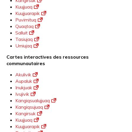
Kangirsuk
Kuujjuaq
Kuujjuarapik
Puvirnituq
Quaqtaq
Salluit
Tasiujaq
Umiujaq
Cartes interactives des ressources
communautaires
Akulivik
Aupaluk
Inukjuak
Ivujivik
Kangiqsualujjuaq
Kangiqsujuaq
Kangirsuk
Kuujjuaq
Kuujjuarapik