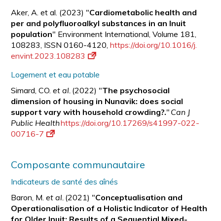
Aker, A. et al. (2023) "
Cardiometabolic health and
per and polyfluoroalkyl substances in an Inuit
population
" Environment International, Volume 181,
108283, ISSN 0160-4120,
https://doi.org/10.1016/j.
envint.2023.108283
Logement et eau potable
Simard, CO.
et al.
(2022) "
The psychosocial
dimension of housing in Nunavik: does social
support vary with household crowding?.
"
Can J
Public Health
https://doi.org/10.17269/s41997-022-
00716-7
Composante communautaire
Indicateurs de santé des aînés
Baron, M.
et al.
(2021) "
Conceptualisation and
Operationalisation of a Holistic Indicator of Health
for Older Inuit: Results of a Sequential Mixed-