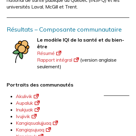
national de santé publique du Québec (INSPQ) et les
universités Laval, McGill et Trent.
Résultats – Composante communautaire
Le modèle IQI de la santé et du bien-
être
Résumé
Rapport intégral
(version anglaise
seulement)
Portraits des communautés
Akulivik
Aupaluk
Inukjuak
Ivujivik
Kangiqsualujjuaq
Kangiqsujuaq