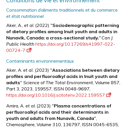
Conditions de vie et environnement
Consommation d’aliments traditionnels et du commerce
et état nutritionnel
Aker, A.,
et al.
(2022) "
Sociodemographic patterning
of dietary profiles among Inuit youth and adults in
Nunavik, Canada: a cross-sectional study.
"
Can J
Public Health
https://doi.org/10.17269/s41997-022-
00724-7
Contaminants environnementaux
Aker, A.
et al.
(2023) "
Associations between dietary
profiles and perfluoroalkyl acids in Inuit youth and
adults
"
Science of The Total Environment
, Volume 857,
Part 3, 2023, 159557, ISSN 0048-9697,
https://doi.org/10.1016/j.scitotenv.2022.159557
Amira, A.
et al.
(2023) "
Plasma concentrations of
perfluoroalkyl acids and their determinants in
youth and adults from Nunavik,
Canada
",
Chemosphere, Volume 310, 136797, ISSN 0045-6535,