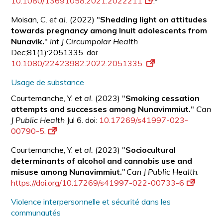
10.1080/13691058.2021.2022211
.*
Moisan, C.
et al.
(2022) "
Shedding light on attitudes
towards pregnancy among Inuit adolescents from
Nunavik.
"
Int J Circumpolar Health
Dec;81(1):2051335. doi:
10.1080/22423982.2022.2051335.
Usage de substance
Courtemanche, Y.
et al.
(2023) "
Smoking cessation
attempts and successes among Nunavimmiut.
"
Can
J Public Health
Jul 6. doi:
10.17269/s41997-023-
00790-5.
Courtemanche, Y.
et al.
(2023) "
Sociocultural
determinants of alcohol and cannabis use and
misuse among Nunavimmiut.
"
Can J Public Health
.
https://doi.org/10.17269/s41997-022-00733-6
Violence interpersonnelle et sécurité dans les
communautés