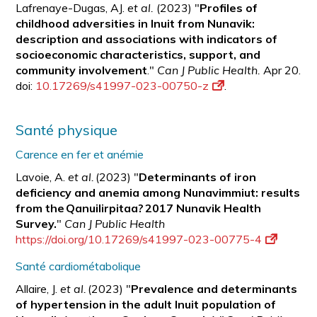
Lafrenaye-Dugas, AJ.
et al.
(2023) "
Profiles of
childhood adversities in Inuit from Nunavik:
description and associations with indicators of
socioeconomic characteristics, support, and
community involvement
."
Can J Public Health.
Apr 20.
doi:
10.17269/s41997-023-00750-z
.
Santé physique
Carence en fer et anémie
Lavoie, A.
et al.
(2023) "
Determinants of iron
deficiency and anemia among Nunavimmiut: results
from the Qanuilirpitaa? 2017 Nunavik Health
Survey.
"
Can J Public Health
https://doi.org/10.17269/s41997-023-00775-4
Santé cardiométabolique
Allaire, J.
et al.
(2023) "
Prevalence and determinants
of hypertension in the adult Inuit population of