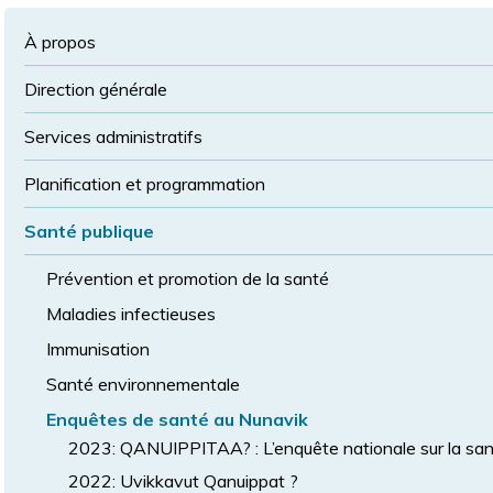
à
la
police
la
police
À propos
taille
de
Direction générale
police
normale
Services administratifs
Planification et programmation
Santé publique
Prévention et promotion de la santé
Maladies infectieuses
Immunisation
Santé environnementale
Enquêtes de santé au Nunavik
2023: QANUIPPITAA? : L’enquête nationale sur la sant
2022: Uvikkavut Qanuippat ?