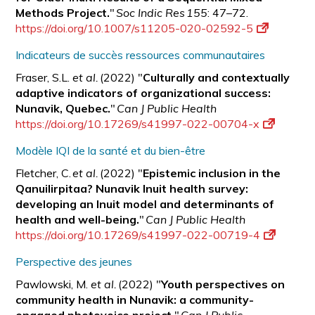
Methods Project.
"
Soc Indic Res 155
: 47–72.
https://doi.org/10.1007/s11205-020-02592-5
Indicateurs de succès ressources communautaires
Fraser, S.L.
et al.
(2022) "
Culturally and contextually
adaptive indicators of organizational success:
Nunavik, Quebec.
"
Can J Public Health
https://doi.org/10.17269/s41997-022-00704-x
Modèle IQI de la santé et du bien-être
Fletcher, C.
et al.
(2022) "
Epistemic inclusion in the
Qanuilirpitaa? Nunavik Inuit health survey:
developing an Inuit model and determinants of
health and well-being.
"
Can J Public Health
https://doi.org/10.17269/s41997-022-00719-4
Perspective des jeunes
Pawlowski, M.
et al.
(2022) "
Youth perspectives on
community health in Nunavik: a
community-