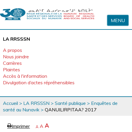
Sauter au contenu
MENU
LA RRSSSN
A propos
Nous joindre
Carrières
Plaintes
Accès à l'information
Divulgation d’actes répréhensibles
Vous
Accueil
>
LA RRSSSN
>
Santé publique
>
Enquêtes de
êtes
santé au Nunavik
>
QANUILIRPITAA? 2017
ici
page
Agrandir
A
Imprimer
Revenir
A
e
Rétrécir
A
la