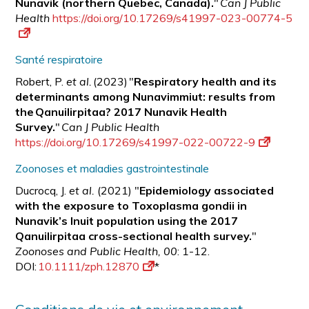
Nunavik (northern Quebec, Canada).
"
Can J Public
Health
https://doi.org/10.17269/s41997-023-00774-5
Santé respiratoire
Robert, P.
et al.
(2023) "
Respiratory health and its
determinants among Nunavimmiut: results from
the Qanuilirpitaa? 2017 Nunavik Health
Survey.
"
Can J Public Health
https://doi.org/10.17269/s41997-022-00722-9
Zoonoses et maladies gastrointestinale
Ducrocq, J.
et al.
(2021) "
Epidemiology associated
with the exposure to Toxoplasma gondii in
Nunavik’s Inuit population using the 2017
Qanuilirpitaa cross-sectional health survey.
"
Zoonoses and Public Health, 00
: 1-12.
DOI:
10.1111/zph.12870
*