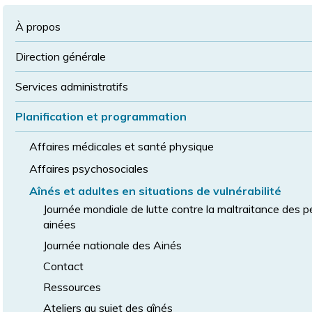
à
la
police
la
police
À propos
taille
de
Direction générale
police
normale
Services administratifs
Planification et programmation
Affaires médicales et santé physique
Affaires psychosociales
Aînés et adultes en situations de vulnérabilité
Journée mondiale de lutte contre la maltraitance des 
ainées
Journée nationale des Ainés
Contact
Ressources
Ateliers au sujet des aînés