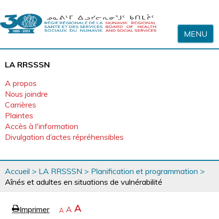
Sauter au contenu
MENU
LA RRSSSN
A propos
Nous joindre
Carrières
Plaintes
Accès à l'information
Divulgation d’actes répréhensibles
Vous
Accueil
>
LA RRSSSN
>
Planification et programmation
>
êtes
Aînés et adultes en situations de vulnérabilité
ici
page
Agrandir
A
Imprimer
Revenir
A
e
Rétrécir
A
la