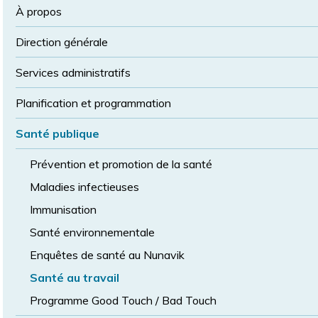
la
police
À propos
taille
de
Direction générale
police
normale
Services administratifs
Planification et programmation
Santé publique
Prévention et promotion de la santé
Maladies infectieuses
Immunisation
Santé environnementale
Enquêtes de santé au Nunavik
Santé au travail
Programme Good Touch / Bad Touch