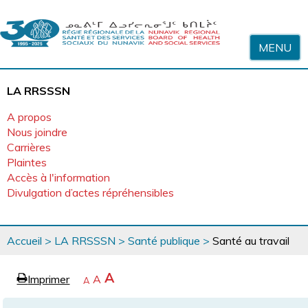
Sauter au contenu
MENU
LA RRSSSN
A propos
Nous joindre
Carrières
Plaintes
Accès à l'information
Divulgation d’actes répréhensibles
Vous
Accueil
>
LA RRSSSN
>
Santé publique
>
Santé au travail
êtes
ici
page
Agrandir
A
Imprimer
Revenir
A
e
Rétrécir
A
la
à
la
police