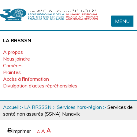
Sauter au contenu
MENU
LA RRSSSN
A propos
Nous joindre
Carrières
Plaintes
Accès à l'information
Divulgation d’actes répréhensibles
Vous
Accueil
>
LA RRSSSN
>
Services hors-région
>
Services de
êtes
santé non assurés (SSNA) Nunavik
ici
page
Agrandir
A
Imprimer
Revenir
A
e
Rétrécir
A
la