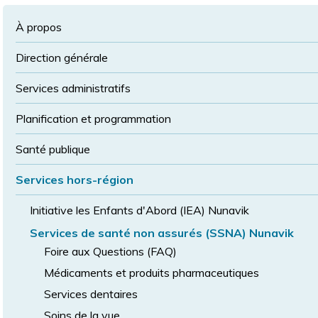
à
la
police
la
police
À propos
taille
de
Direction générale
police
normale
Services administratifs
Planification et programmation
Santé publique
Services hors-région
Initiative les Enfants d'Abord (IEA) Nunavik
Services de santé non assurés (SSNA) Nunavik
Foire aux Questions (FAQ)
Médicaments et produits pharmaceutiques
Services dentaires
Soins de la vue