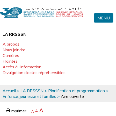
Sauter au contenu
MENU
LA RRSSSN
A propos
Nous joindre
Carrières
Plaintes
Accès à l'information
Divulgation d’actes répréhensibles
Vous
Accueil
>
LA RRSSSN
>
Planification et programmation
>
êtes
Enfance, jeunesse et familles
>
Aire ouverte
ici
page
Agrandir
A
Imprimer
Revenir
A
e
Rétrécir
A
la