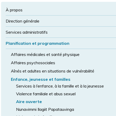
à
la
police
la
police
À propos
taille
de
Direction générale
police
normale
Services administratifs
Planification et programmation
Affaires médicales et santé physique
Affaires psychosociales
Aînés et adultes en situations de vulnérabilité
Enfance, jeunesse et familles
Services à l’enfance, à la famille et à la jeunesse
Violence familiale et abus sexuel
Aire ouverte
Nunavimmi Ilagiit Papatauvinga