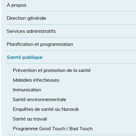
la
police
À propos
taille
de
Direction générale
police
normale
Services administratifs
Planification et programmation
Santé publique
Prévention et promotion de la santé
Maladies infectieuses
Immunisation
Santé environnementale
Enquêtes de santé au Nunavik
Santé au travail
Programme Good Touch / Bad Touch