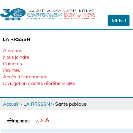
Sauter au contenu
MENU
LA RRSSSN
A propos
Nous joindre
Carrières
Plaintes
Accès à l'information
Divulgation d’actes répréhensibles
Vous
Accueil
>
LA RRSSSN
>
Santé publique
êtes
ici
page
Agrandir
A
Imprimer
Revenir
A
e
Rétrécir
A
la
à
la
police