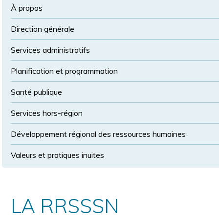
la
police
À propos
taille
de
Direction générale
police
normale
Services administratifs
Planification et programmation
Santé publique
Services hors-région
Développement régional des ressources humaines
Valeurs et pratiques inuites
LA RRSSSN