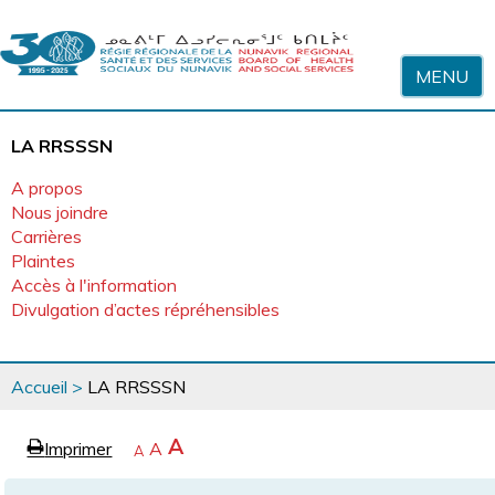
Sauter au contenu
MENU
LA RRSSSN
A propos
Nous joindre
Carrières
Plaintes
Accès à l'information
Divulgation d’actes répréhensibles
Vous
Accueil
>
LA RRSSSN
êtes
ici
page
Agrandir
A
Imprimer
Revenir
A
e
Rétrécir
A
la
à
la
police