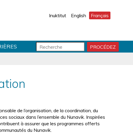
Inuktitut
English
Français
F
R
RIÈRES
PROCÉDEZ
D
o
e
É
r
c
M
m
h
A
R
u
e
R
l
r
ation
E
a
c
R
i
h
R
r
e
E
e
C
d
nsable de l’organisation, de la coordination, du
H
e
ices sociaux dans l’ensemble du Nunavik. Inspirées
E
r
s contribuent à assurer que les programmes offerts
R
e
 communautés du Nunavik.
C