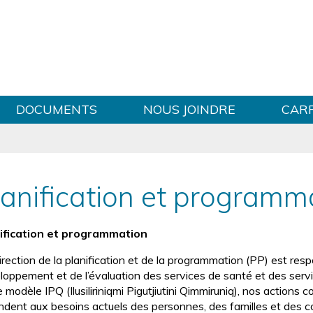
Sauter au contenu
DOCUMENTS
NOUS JOINDRE
CAR
lanification et programm
ification et programmation
rection de la planification et de la programmation (PP) est respo
loppement et de l’évaluation des services de santé et des serv
e modèle IPQ (Ilusiliriniqmi Pigutjiutini Qimmiruniq), nos action
ndent aux besoins actuels des personnes, des familles et des