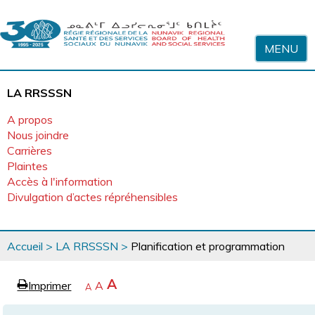
Sauter au contenu
MENU
LA RRSSSN
A propos
Nous joindre
Carrières
Plaintes
Accès à l'information
Divulgation d’actes répréhensibles
Vous
Accueil
>
LA RRSSSN
>
Planification et programmation
êtes
ici
page
Agrandir
A
Imprimer
Revenir
A
e
Rétrécir
A
la
à
la
police