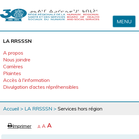
Sauter au contenu
MENU
LA RRSSSN
A propos
Nous joindre
Carrières
Plaintes
Accès à l'information
Divulgation d’actes répréhensibles
Vous
Accueil
>
LA RRSSSN
>
Services hors région
êtes
ici
page
Agrandir
A
Imprimer
Revenir
A
e
Rétrécir
A
la
à
la
police