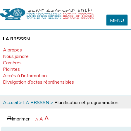
Sauter au contenu
MENU
LA RRSSSN
A propos
Nous joindre
Carrières
Plaintes
Accès à l'information
Divulgation d’actes répréhensibles
Vous
Accueil
>
LA RRSSSN
>
Planification et programmation
êtes
ici
page
Agrandir
A
Imprimer
Revenir
A
e
Rétrécir
A
la
à
la
police