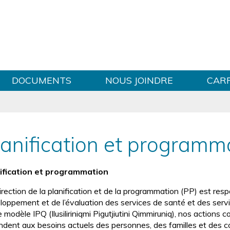
Sauter au contenu
DOCUMENTS
NOUS JOINDRE
CAR
lanification et programm
ification et programmation
rection de la planification et de la programmation (PP) est respo
loppement et de l’évaluation des services de santé et des serv
e modèle IPQ (Ilusiliriniqmi Pigutjiutini Qimmiruniq), nos action
ndent aux besoins actuels des personnes, des familles et des