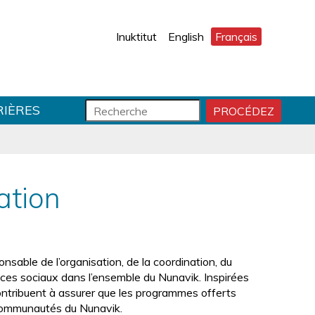
Inuktitut
English
Français
F
R
RIÈRES
PROCÉDEZ
D
o
e
É
r
c
M
m
h
A
R
u
e
R
l
r
ation
E
a
c
R
i
h
R
r
e
E
e
C
d
nsable de l’organisation, de la coordination, du
H
e
ices sociaux dans l’ensemble du Nunavik. Inspirées
E
r
s contribuent à assurer que les programmes offerts
R
e
 communautés du Nunavik.
C