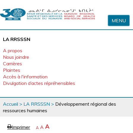
Sauter au contenu
MENU
LA RRSSSN
A propos
Nous joindre
Carrières
Plaintes
Accès à l'information
Divulgation d’actes répréhensibles
Vous
Accueil
>
LA RRSSSN
>
Développement régional des
êtes
ressources humaines
ici
page
Agrandir
A
Imprimer
Revenir
A
e
Rétrécir
A
la