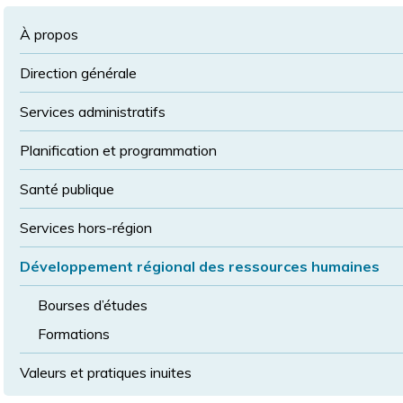
à
la
police
la
police
À propos
taille
de
Direction générale
police
normale
Services administratifs
Planification et programmation
Santé publique
Services hors-région
Développement régional des ressources humaines
Bourses d’études
Formations
Valeurs et pratiques inuites