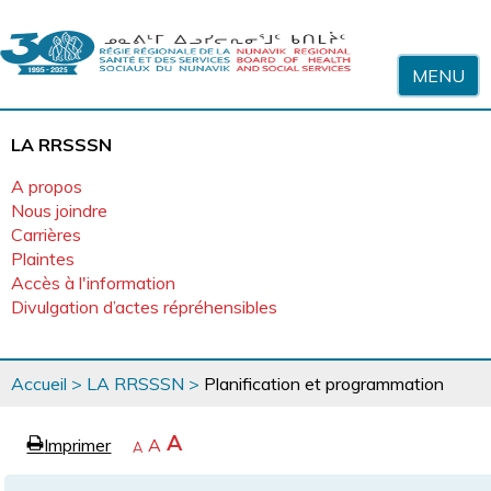
Sauter au contenu
MENU
LA RRSSSN
A propos
Nous joindre
Carrières
Plaintes
Accès à l'information
Divulgation d’actes répréhensibles
Vous
Accueil
>
LA RRSSSN
>
Planification et programmation
êtes
ici
page
Agrandir
A
Imprimer
Revenir
A
e
Rétrécir
A
la
à
la
police