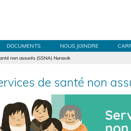
Sauter au contenu
DOCUMENTS
NOUS JOINDRE
CAR
santé non assurés (SSNA) Nunavik
ervices de santé non as