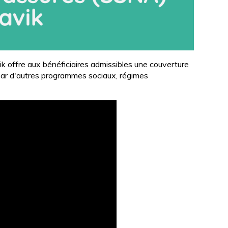
H
c
E
h
e
r
c
h
offre aux bénéficiaires admissibles une couverture
e
par d'autres programmes sociaux, régimes