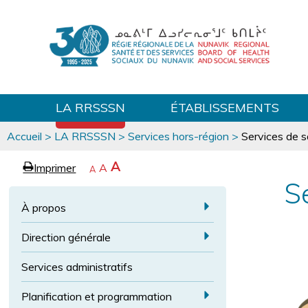
LA RRSSSN
ÉTABLISSEMENTS
Vous
Accueil
>
LA RRSSSN
>
Services hors-région
>
Services de 
êtes
ici
p
A
A
Imprimer
R
A
e
R
A
a
é
e
g
S
t
g
v
r
r
a
À propos
e
e
é
a
E
n
c
n
a
Direction générale
x
i
i
E
r
d
p
r
l
Services administratifs
x
i
a
à
a
p
p
l
n
r
a
Planification et programmation
o
a
a