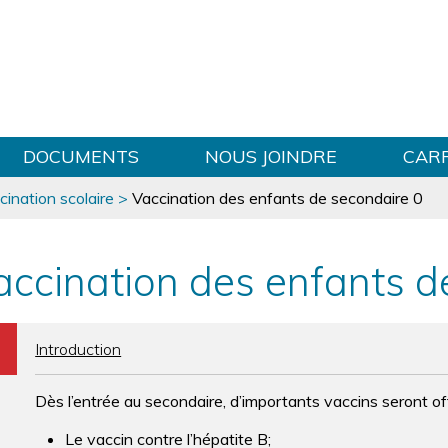
Sauter au contenu
DOCUMENTS
NOUS JOINDRE
CAR
cination scolaire
>
Vaccination des enfants de secondaire 0
accination des enfants d
b
Introduction
Dès l’entrée au secondaire, d’importants vaccins seront off
Le vaccin contre l’hépatite B;