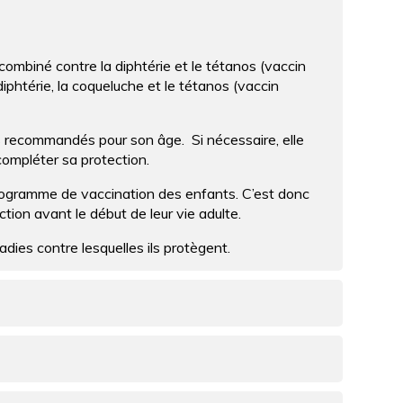
H
c
E
h
e
 combiné contre la diphtérie et le tétanos (vaccin
r
diphtérie, la coqueluche et le tétanos (vaccin
c
h
e
cins recommandés pour son âge. Si nécessaire, elle
ompléter sa protection.
rogramme de vaccination des enfants. C’est donc
ion avant le début de leur vie adulte.
adies contre lesquelles ils protègent.