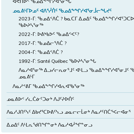
ᐊᕙᑎᐅᑉ ᖃᓄᐃᖕᖏᓯᐊᕐᓂᖓ
ᓄᓇᕕᒻᒥᐅᓄᑦ ᐊᐱᕐᓲᑏᑦ ᖃᓄᐃᖕᖏᓯᐊᕐᓂᒨᓕᖓᔪᑦ
2023-ᒥ: ᖃᓄᐃᑉᐱᑖ ? ᑲᓇᑕᒥ ᐃᓄᐃᑦ ᖃᓄᐃᖕᖏᓯᐊᕐᑐ
ᖃᐅᔨᓴᕐᓂᖅ
2022-ᒥ: ᐅᕕᒃᑲᕗᑦ ᖃᓄᐃᑉᐸᑦ?
2017-ᒥ: ᖃᓄᐃᓕᕐᐱᑖ ?
2004-ᒥ: ᖃᓄᐃᑉᐱᑖ ?
1992-ᒥ: Santé Québec ᖃᐅᔨᓴᕐᓂᖓ
ᐱᓇᓱᐊᕐᓂᖅ ᐃᓗᓯᓕᕆᓂᕐᒧᑦ ᐊᒻᒪᓗ ᖃᓄᐃᖕᖏᓯᐊᕐᓂᒧᑦ 
ᓄᓇᕕᒻᒥ
ᐱᓇᓱᕝᕕᒥ ᖃᓄᐃᖕᖏᓯᐊᕆᐊᖃᕐᓂᖅ
ᓄᓇᕕᐅᑉ ᓯᓚᑖᓃᑦᑐᓂᒃ ᐱᒍᑦᔨᐅᑏᑦ
ᐱᓇᓱᒍᑎᑦᓭᑦ ᐃᑲᔪᕐᑕᐅᕕᑦᓭᓗ ᓄᓇᓕᓕᒫᓂᒃ ᐱᓇᓱᑦᑎᑖᕐᐸᓕᐊᓂᕐ
ᐃᓄᐃᑦ ᐱᒻᒪᕆᖁᑎᖏᓐᓂᒃ ᐱᓇᓱᐊᓲᖏᓐᓂᓗ