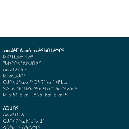
ᓄᓇᕕᒻᒥ ᐃᓗᓯᓕᕆᔩᑦ ᑲᑎᒪᔨᖏᑦ
ᐅᕙᑦᑎᓅᓕᖓᔪᑦ
ᖃᐅᔨᒋᐊᕐᕕᐅᒍᑎᕗᑦ
ᐱᓇᓱᒐᒻᒪᕇᑦ
ᐅᓐᓂᓗᒍᑏᑦ
ᑕᑯᒋᐊᒍᓐᓇᓂᖅ ᑐᓴᕋᑦᓴᓂᑦ ᐊᒻᒪᓗ
ᓴᐴᓗᑕᖃᕐᑎᓯᓂᖅ ᓇᒻᒥᓂᓐᓅᓕᖓᔪᓂᑦ
ᐅᖃᕈᑎᖃᕐᓂᖅ
ᐱᕋᔭᕐᕕᓂᖃᕐᓂᒥᒃ
ᐱᑐᒍᑏᑦ
ᐱᓇᓱᑦᑎᒪᕇᑦ
ᑕᑯᒋᐊᕈᓐᓇᕕᖃᕐᓂᒧᑦ
ᐊᑐᕐᓂᒧᑦ ᐱᖁᔭᖏᑦ