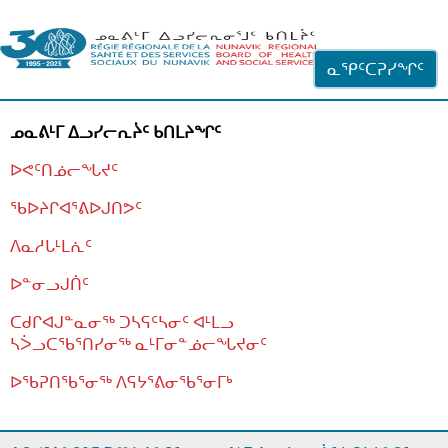
ᐊᓪᓗᓗᑎᑦ ᐃᓗᓕᓪᓚᕆᖓᓄᑦ
ᓇᕿᑦᑕᕈᓯᖏᑦ
ᓄᓇᕕᒻᒥ ᐃᓗᓯᓕᕆᔩᑦ ᑲᑎᒪᔨᖏᑦ
ᐅᕙᑦᑎᓅᓕᖓᔪᑦ
ᖃᐅᔨᒋᐊᕐᕕᐅᒍᑎᕗᑦ
ᐱᓇᓱᒐᒻᒪᕇᑦ
ᐅᓐᓂᓗᒍᑏᑦ
ᑕᑯᒋᐊᒍᓐᓇᓂᖅ ᑐᓴᕋᑦᓴᓂᑦ ᐊᒻᒪᓗ
ᓴᐴᓗᑕᖃᕐᑎᓯᓂᖅ ᓇᒻᒥᓂᓐᓅᓕᖓᔪᓂᑦ
ᐅᖃᕈᑎᖃᕐᓂᖅ
ᐱᕋᔭᕐᕕᓂᖃᕐᓂᒥᒃ
ᒫᓂᑉᐳᑎᑦ