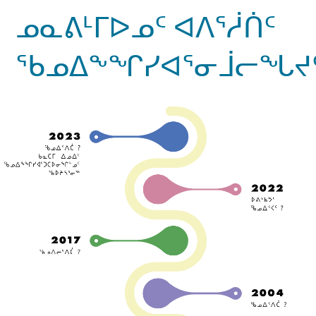
ᓄᓇᕕᒻᒥᐅᓄᑦ ᐊᐱᕐᓲᑏᑦ
ᖃᓄᐃᖕᖏᓯᐊᕐᓂᒨᓕᖓᔪ