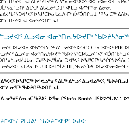
ᐊᓪᓚᑎᖃᑦᑕᓗᒍ ᐃᒪᕈᕐᓯᒪᔪᖅ ᐃᓘᓐᓇᓂᐊᕐᕕᐅᑉ ᐊᕙᓗᐊᓂ ᐊᒻᒪᓗ ᑮᓇ
ᑌᒫᑦᓭᓈᕐᓗᑎᑦ ᐃᒪᕐᒧᑦ ᐃᒐᓛᓃᑦᑐᒧᑦ ᐊᒻᒪᓗ ᐊᓯᖏᓐᓂ ᐃᓂᓂ.
ᓄᐃᔪᖃᑦᓴᑐᐊᕐᐸᑦ ᐅᖁᕐᑕᐅᓂᒐᓛᐱᒻᒥᒃ (ᐆᑦᑑᑎᒋᓗᒍ, ᕿᕐᓂᑕᖅ ᐃᐱᐅᓂᖅ
ᐊᓪᓚᑎᑦᓯᐊᓗᒍ ᐸᓂᑦᓯᐊᑎᓪᓗᒍ.
ᓪᓗᔪᐊᑉ ᐃᓗᐊᓂ ᐊᓂᕐᑎᕆᔭᐅᔪᒥᒃ ᖃᐅᔨᓴᕐᓂᖅ
ᓗᓀᕐᑕᐅᒐᓱᐊᕆᐊᖃᖕᖏᓚᖅ ᐃᓪᓗᔪᐊᖅ ᐅᖁᕐᑕᑕᖃᑐᐊᕐᐸᑦ ᑭᑎᑕᐅᒐ
ᓪᓗᔪᐊᑉ ᐃᓗᐊᓂ ᐊᓂᕐᑎᕆᔭᐅᔪᖅ ᖃᐅᔨᓴᕐᑕᐅᒐᓗᐊᕐᐸᑦ ᐊᑑᑎᖃᓪᓗ
ᑑᑎᖃᓪᓗᐊᓲᒍᒐᓂ. ᑕᑯᑦᓴᐅᔪᖄᐱᓕᑐᐊᕐᐸᑦ ᐅᖁᕐᑕᒥᒃ ᑲᖐᒋᔭᐅᕌᐱᓕ
ᓗᓀᕋᓱᐊᕐᓗᒍ ᓱᓇᒧᑦ ᑌᒣᑕᐅᒻᒪᖔᑦ. ᑌᒪ, ᖃᓄᕐᑑᕈᑕᐅᒐᓱᐊᕐᓂᐊᓕᕐ
 ᐃᕐᐸᐸᑦ ᐅᖁᕐᑕᖅ ᐅᕝᕙᓘᓐᓃᑦ ᐃᒪᖅ ᐃᓪᓘᑉ ᐃᓗᐊᓅᕐᐸᑦ, ᖃᐅᔨᑎᓗᒍ
ᐊᓪᓛᓂᕐᒥᒃ ᖃᐅᔨᑎᑦᓴᐅᑎᒋᓗᒍ.
 ᐃᓗᓯᒃᑯᑦ ᐱᓀᓗᑕᖃᕈᕕᑦ, ᐅᖄᓚᒋᑦ Info-Santé-ᒧᑦ ᐅᕗᖓ 811
ᔨᒋᐊᓪᓛᕈᒪᒍᕕᑦ, ᖃᐅᔨᒋᐊᒃᑭᑦ ᐅᑯᐊ: