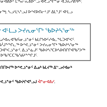
ᕐᓂᐊᕕᐅᑉ ᒪᕐᕋᓕᕆᕕᐅᓪᓗ ᐊᕙᓗᖏᓐᓂ ᐊᑐᕇᕈᕕᒃᑭᑦ;
), ᓴᓗᒻᒪᓴᕐᓗᒍ ᐅᕝᕙᐅᑎᓕᒻᒧᑦ ᐃᒪᕐᒧᑦ ᐊᒻᒪᓗ
 ᐊᒻᒪᓗ ᐳᔪᕆᓂᕐᒥᒃ ᖃᐅᔨᓴᕐᓂᖅ
ᓱᐊᕆᐊᖃᕋᓂᓘᓐᓃᑦ ᑲᒪᒋᔭᐅᑦᓯᐊᓚᖓᑐᐊᕐᐸᑦ.
ᐊᓲᒍᖕᖏᓚᖅ ᐅᕝᕙᓘᓐᓃᑦ ᐳᔪᕆᓂᕐᒥᒃ ᖃᐅᔨᓴᕐᓂᖅ
ᑐᐊᕐᐸᓘᓐᓃᑦ, ᐃᓘᓐᓈᒍᑦ ᖃᐅᔨᓴᕐᑕᐅᓴᐅᑎᒋᒋᐊᖃᕐᐳᖅ
ᒪᑦ ᐅᖃᕐᑕᑕᖃᖁᔨᖕᖏᒧᑦ.
 ᑎᒥᐅᔪᖅ ᐅᕝᕙᓘᓐᓃᑦ ᐃᓄᒃ ᑲᒪᔪᖅ ᐃᓪᓗᔪᐊᓂᒃ
 ᐅᕝᕙᓘᓐᓃᑦ ᖃᐅᔨᒋᐊᕐᓗᒍ
ᐋᓐᓂᐊᕕᓯ
.