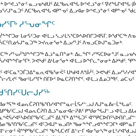
ᒃ ᐅᕝᕙᓘᓐᓃᑦ ᓇᓗᓀᒃᑯᑌᑦ ᐃᒪᖃᕆᐊᖓ ᐅᕝᕙᓘᓐᓃᑦ ᐁᔪᖓᒋᐊᖓ (ᐆᑦ
ᕐᓯᒍᓐᓇᑐᑦ ᐱᑕᖃᕆᐊᖓ ᐊᑭᓐᓀᑦ ᐃᓗᐊᓂ ᐅᕝᕙᓘᓐᓃᑦ ᐊᑭᓐᓀᑦ 
ᓯᕐᒥᒃ ᓱᕐᕃᓂᖏᑦ
ᖕᖏᑐᓂ ᒪᓂᕋᑦᑐᓂ ᐊᒻᒪᓗ ᓴᓗᒻᒪᓴᕐᑕᐅᓴᐅᑎᒋᑐᐊᕋᒥ, ᐅᖁᕐᑕᖅ ᐱᓀ
ᓵᑕᑦᑎᓅᔦᒍᓐᓇᑐᖅ ᐳᔪᕆᓂᕐᓂᒃ ᐃᓗᓯᕐᒧᑦ ᐱᓀᓗᑕᐅᒍᓐᓇᑐᓂᒃ.
ᑕᖅ ᓱᕐᕃᓲᖑᖕᖏᑐᖅ ᐃᓘᓐᓇᑎᓐᓂᒃ. ᐃᓚᖏᑦ ᓱᕐᕋᑕᐅᓂᕐᒧᑦ ᓇᓗᓀᒃᑯᑕ
ᓵᓯᐊᖕᖏᓂᕐᒥᒃ, ᐳᕙᒃᑯᑦ ᐃᒻᒪᓂᕐᓂᒃ ᐊᒻᒪᓗ ᐅᖏᓚᓐᓂᓂᒃ ᐃᔨᒃᑯᑦ, ᕿᖓ
ᑦ ᐊᑦᑕᓇᕐᑐᒦᑐᐃᓐᓇᕆᐊᖃᕐᓂᐹᑦ ᑌᒃᑯᐊ ᐱᖒᓲᑦ, ᐳᕙᒃᑯᑦ ᐃᓗᓯᕐᓱᓯ
ᓕᓯᒪᔪᑦ ᖃᓂᒻᒪᓯᕐᒥᒃ ᑎᒥᐅᑉ ᐅᓇᑕᕈᑎᖏᑦ, ᐊᒻᒪᓗ ᐃᓄᑐᙯᑦ, ᓄᑕᕃᑦ ᐊ
ᖁᕐᑎᓯᑦᑌᓕᒍᓯᖅ
ᐊᓂᕐᕋᖅ ᐊᓄᕆᑖᕈᑎᖃᕐᑎᓯᐊᖏᓐᓇᓕᒫᕋᓱᓪᓗᒍ ᐱᒍᓐᓇᕕᓕᒫᖓᓄᑦ.
ᐃᑭᖃᑦᑕᓗᒍ ᐊᓄᕆᑖᕈᑎ ᐃᓘᓐᓇᓂᐊᓕᕈᕕᑦ ᑭᖑᓂᖓᒍᓪᓗ ᐊᒻᒪᓗ ᐃᒐ
ᓇᕝᕚᕋᓱᐊᑦᓴᐅᑎᒋᖃᑦᑕᓗᒋᑦ ᐃᒪᕐᒥᒃ ᐃᕐᖓᑐᑦ ᐋᕐᕿᑕᐅᑎᑦᓴᐅᑎᒋᓗᒋᓪ
ᐃᓂᖃᕐᑎᖃᑦᑕᓗᒋᑦ ᐊᑦᑐᐊᒍᓐᓀᓗᑎᒃ ᖃᓂᖕᖏᓗᐊᖕᖏᑐᒥᒃ ᐊᑭᓐᓇᒥᑦ
ᐊᓪᓕᓃᑦ ᐋᕐᕿᖃᑦᑕᓗᒋᑦ ᖃᖓᑕᔪᒥ ᐃᓪᓕᒥ ᐊᓂᕐᓂᓴᖅ ᓂᒪᑦᓯᐊᖁᓗᒍ 