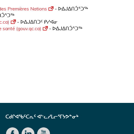
 des Premières Nations
- ᐅᐃᒍᐃᑎᑑᕐᑐᖅ
ᑎᑑᕐᑐᖅ
c.ca)
- ᐅᐃᒍᐃᑎᑐᑦ ᑭᓯᐊᓂ
de santé (gouv.qc.ca)
- ᐅᐃᒍᐃᑎᑑᕐᑐᖅ
ᑕᑯᒋᐊᖃᑦᑕᕆᑦ ᐊᓪᓚᓯᒪᓕᕐᒥᔭᕗᓐᓂᒃ